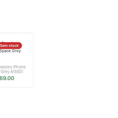
Sem stock
raseiro iPhone
 Grey A15001
169.00