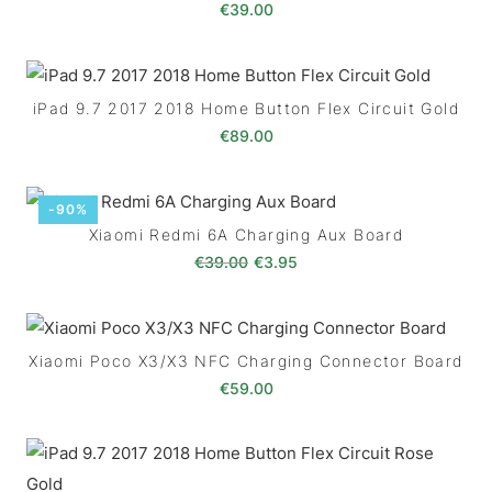
€
39.00
iPad 9.7 2017 2018 Home Button Flex Circuit Gold
€
89.00
-90%
Xiaomi Redmi 6A Charging Aux Board
O preço original era: €39.00
O preço atual é: €3.95.
€
39.00
€
3.95
Xiaomi Poco X3/X3 NFC Charging Connector Board
€
59.00