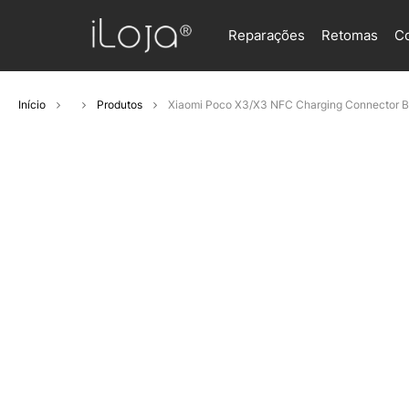
Reparações
Retomas
C
Início
Produtos
Xiaomi Poco X3/X3 NFC Charging Connector B