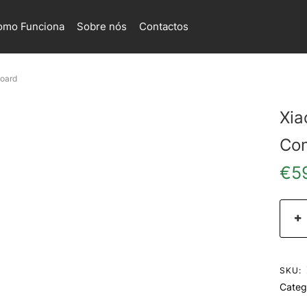
omo Funciona
Sobre nós
Contactos
oard
Xia
Con
€
5
SKU:
Categ