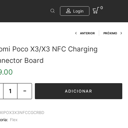
0
Login
Product navi
ANTERIOR
PRÓXIMO
omi Poco X3/X3 NFC Charging
nector Board
9.00
ADICIONAR
XIPOX3X3NFCCGCRBD
oria:
Flex