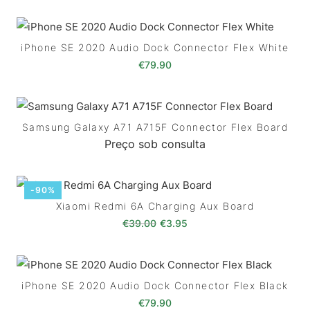
iPhone SE 2020 Audio Dock Connector Flex White
€
79.90
Samsung Galaxy A71 A715F Connector Flex Board
Preço sob consulta
-90%
Xiaomi Redmi 6A Charging Aux Board
O preço original era: €39.00
O preço atual é: €3.95.
€
39.00
€
3.95
iPhone SE 2020 Audio Dock Connector Flex Black
€
79.90