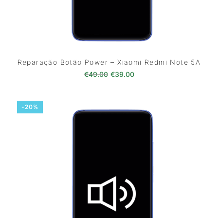
Reparação Botão Power – Xiaomi Redmi Note 5A
O preço original era: €49.00.
O preço atual é: €39.0
€
49.00
€
39.00
-20%