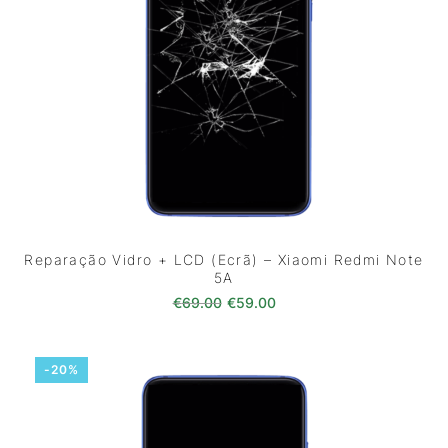
Reparação Vidro + LCD (Ecrã) – Xiaomi Redmi Note
5A
O preço original era: €69.00.
O preço atual é: €59.0
€
69.00
€
59.00
-20%