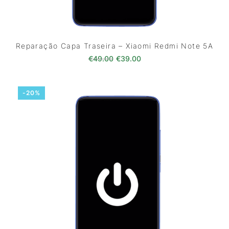
Reparação Capa Traseira – Xiaomi Redmi Note 5A
O preço original era: €49.00.
O preço atual é: €39.0
€
49.00
€
39.00
-20%