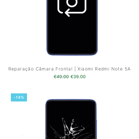
Reparação Câmara Frontal | Xiaomi Redmi Note 5A
O preço original era: €49.00.
O preço atual é: €39.0
€
49.00
€
39.00
-14%