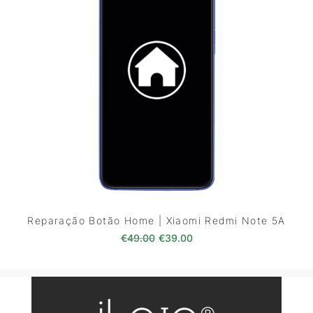
Reparação Botão Home | Xiaomi Redmi Note 5A
O preço original era: €49.00.
O preço atual é: €39.0
€
49.00
€
39.00