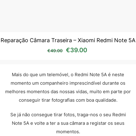
Reparação Câmara Traseira – Xiaomi Redmi Note 5A
O preço original era: €49
O preço atual é:
€
39.00
€
49.00
Mais do que um telemóvel, o Redmi Note 5A é neste
momento um companheiro imprescindível durante os
melhores momentos das nossas vidas, muito em parte por
conseguir tirar fotografias com boa qualidade.
Se já não consegue tirar fotos, traga-nos o seu Redmi
Note 5A e volte a ter a sua câmara a registar os seus
momentos.