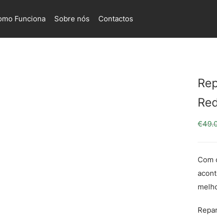
omo Funciona
Sobre nós
Contactos
Rep
Red
€
49.
Com o
acont
melho
Repa