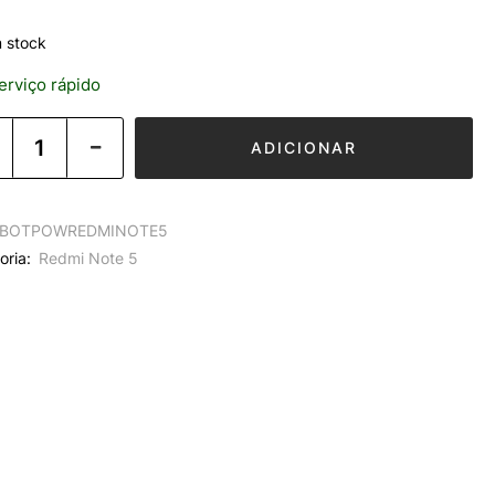
 stock
rviço rápido
ADICIONAR
BOTPOWREDMINOTE5
oria:
Redmi Note 5