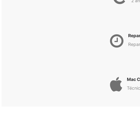
2 an
Repa
Repar
Mac C
Técnic