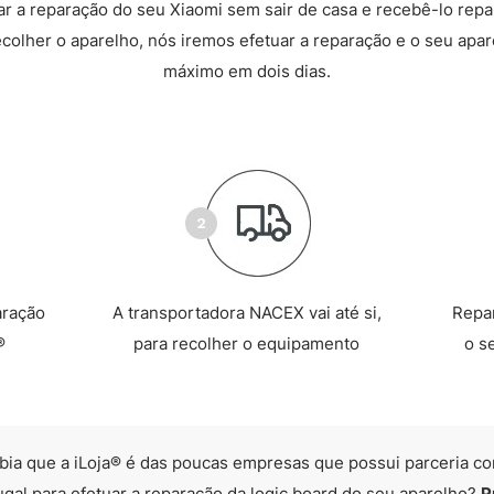
 a reparação do seu Xiaomi sem sair de casa e recebê-lo rep
recolher o aparelho, nós iremos efetuar a reparação e o seu apare
máximo em dois dias.
aração
A transportadora NACEX vai até si,
Repa
®
para recolher o equipamento
o s
bia que a iLoja® é das poucas empresas que possui parceria co
ugal para efetuar a reparação da logic board do seu aparelho?
P