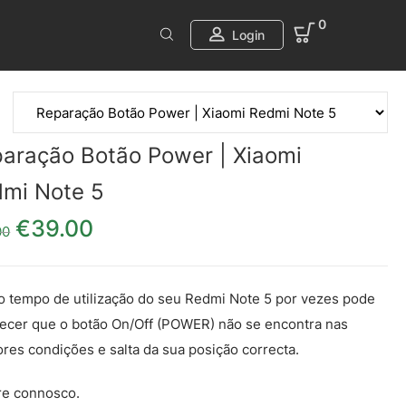
0
Login
aração Botão Power | Xiaomi
mi Note 5
€
39.00
O preço original era: €49.00.
O preço atual é: €39.00.
00
 tempo de utilização do seu Redmi Note 5 por vezes pode
ecer que o botão On/Off (POWER) não se encontra nas
res condições e salta da sua posição correcta.
re connosco.