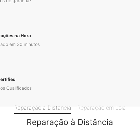
os de garantia*
rações na Hora
ado em 30 minutos
ertified
os Qualificados
Reparação à Distância
Reparação em Loja
Reparação à Distância