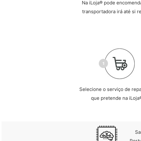
Na iLoja® pode encomendar
transportadora irá até si 
Selecione o serviço de rep
que pretende na iLoja
Sa
Port