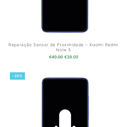
Reparação Sensor de Proximidade – Xiaomi Redmi
Note 5
O preço original era: €49.00.
O preço atual é: €39.0
€
49.00
€
39.00
-20%