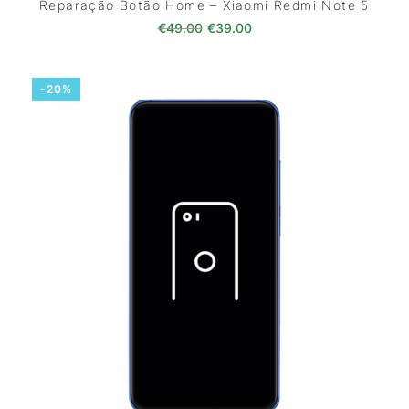
Reparação Botão Home – Xiaomi Redmi Note 5
O preço original era: €49.00.
O preço atual é: €39.0
€
49.00
€
39.00
-20%