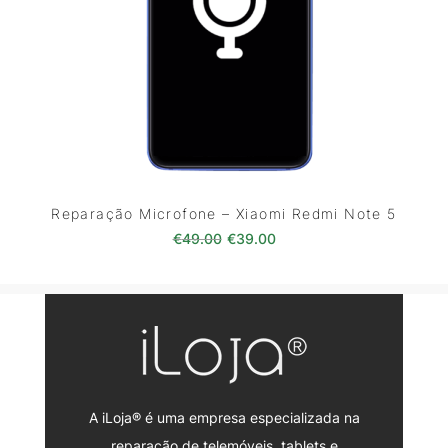
Reparação Microfone – Xiaomi Redmi Note 5
O preço original era: €49.00.
O preço atual é: €39.0
€
49.00
€
39.00
A iLoja® é uma empresa especializada na
reparação de telemóveis, tablets e