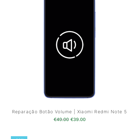
Reparação Botão Volume | Xiaomi Redmi Note 5
O preço original era: €49.00.
O preço atual é: €39.0
€
49.00
€
39.00