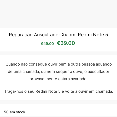
Reparação Auscultador Xiaomi Redmi Note 5
O preço original era: €49
O preço atual é:
€
39.00
€
49.00
Quando não consegue ouvir bem a outra pessoa aquando
de uma chamada, ou nem sequer a ouve, o auscultador
provavelmente estará avariado.
Traga-nos o seu Redmi Note 5 e volte a ouvir em chamada.
50 em stock