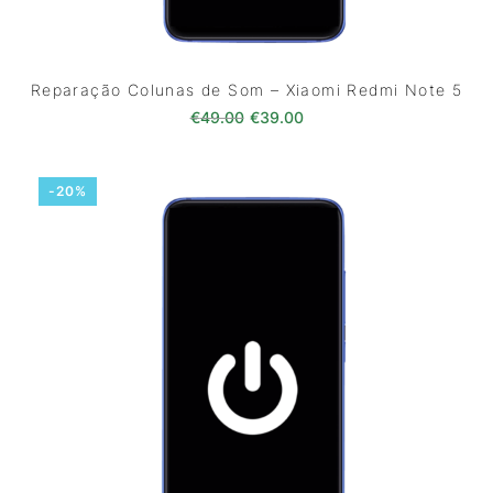
Reparação Colunas de Som – Xiaomi Redmi Note 5
O preço original era: €49.00.
O preço atual é: €39.0
€
49.00
€
39.00
-20%