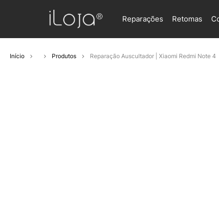
Reparações
Retomas
C
Início
Produtos
Reparação Auscultador | Xiaomi Redmi Note 4