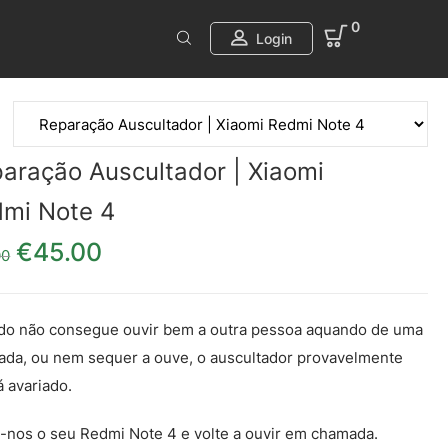
0
Login
aração Auscultador | Xiaomi
mi Note 4
€
45.00
O preço original era: €55.00.
O preço atual é: €45.00.
00
o não consegue ouvir bem a outra pessoa aquando de uma
da, ou nem sequer a ouve, o auscultador provavelmente
á avariado.
-nos o seu Redmi Note 4 e volte a ouvir em chamada.