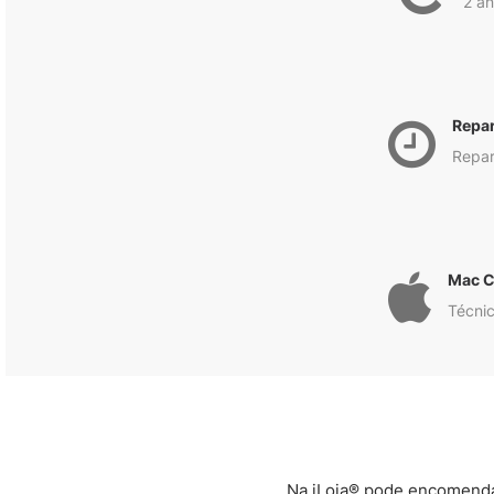
2 an
Repa
Repar
Mac C
Técnic
Na iLoja® pode encomendar