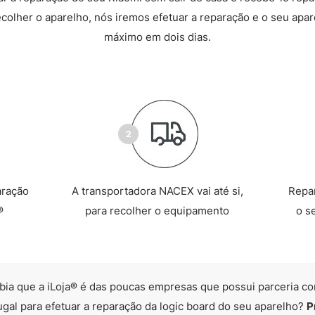
recolher o aparelho, nós iremos efetuar a reparação e o seu apare
máximo em dois dias.
aração
A transportadora NACEX vai até si,
Repa
®
para recolher o equipamento
o s
bia que a iLoja® é das poucas empresas que possui parceria co
ugal para efetuar a reparação da logic board do seu aparelho?
P