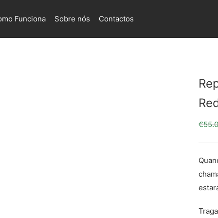
omo Funciona
Sobre nós
Contactos
Rep
Red
€
55.
Quand
chama
estar
Traga