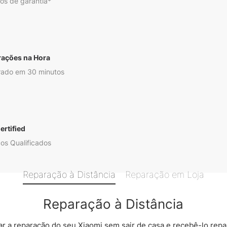
os de garantia*
rações na Hora
ado em 30 minutos
ertified
os Qualificados
Reparação à Distância
Reparação em Loja
Reparação à Distância
 a reparação do seu Xiaomi sem sair de casa e recebê-lo rep