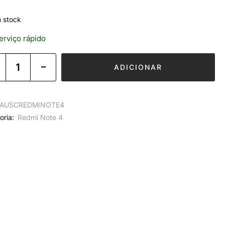
 stock
rviço rápido
ADICIONAR
AUSCREDMINOTE4
oria:
Redmi Note 4