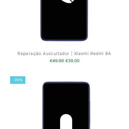
Reparação Auscultador | Xiaomi Redmi 8A
O preço original era: €49.00.
O preço atual é: €39.0
€
49.00
€
39.00
-20%