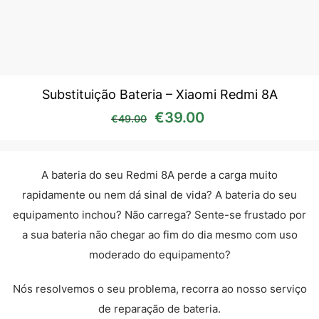
Substituição Bateria – Xiaomi Redmi 8A
O preço original era: €49
O preço atual é:
€
39.00
€
49.00
A bateria do seu Redmi 8A perde a carga muito
rapidamente ou nem dá sinal de vida? A bateria do seu
equipamento inchou? Não carrega? Sente-se frustado por
a sua bateria não chegar ao fim do dia mesmo com uso
moderado do equipamento?
Nós resolvemos o seu problema, recorra ao nosso serviço
de reparação de bateria.