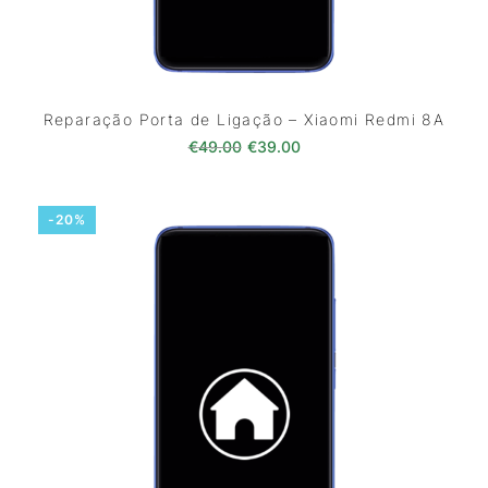
Reparação Porta de Ligação – Xiaomi Redmi 8A
O preço original era: €49.00.
O preço atual é: €39.0
€
49.00
€
39.00
-20%