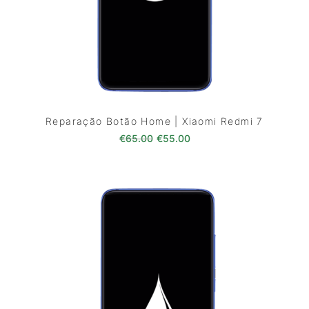
Reparação Botão Home | Xiaomi Redmi 7
O preço original era: €65.00.
O preço atual é: €55.0
€
65.00
€
55.00