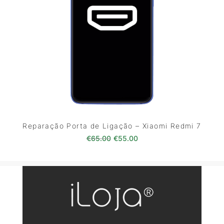
Reparação Porta de Ligação – Xiaomi Redmi 7
O preço original era: €65.00.
O preço atual é: €55.0
€
65.00
€
55.00