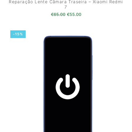
Reparação Lente Câmara Traseira – Xiaomi Redmi
7
O preço original era: €65.00.
O preço atual é: €55.0
€
65.00
€
55.00
-15%