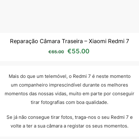
Reparação Câmara Traseira – Xiaomi Redmi 7
O preço original era: €65
O preço atual é:
€
55.00
€
65.00
Mais do que um telemóvel, o Redmi 7 é neste momento
um companheiro imprescindível durante os melhores
momentos das nossas vidas, muito em parte por conseguir
tirar fotografias com boa qualidade.
Se já não consegue tirar fotos, traga-nos o seu Redmi 7 e
volte a ter a sua câmara a registar os seus momentos.