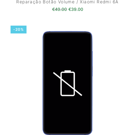
Reparação Botão Volume / Xiaomi Redmi 6A
O preço original era: €49.00.
O preço atual é: €39.0
€
49.00
€
39.00
-20%