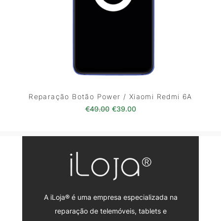
Reparação Botão Power / Xiaomi Redmi 6A
O preço original era: €49.00.
O preço atual é: €39.0
€
49.00
€
39.00
A iLoja® é uma empresa especializada na
reparação de telemóveis, tablets e