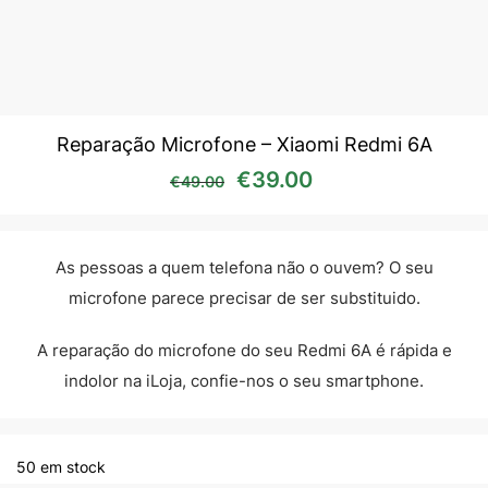
Reparação Microfone – Xiaomi Redmi 6A
O preço original era: €49
O preço atual é:
€
39.00
€
49.00
As pessoas a quem telefona não o ouvem? O seu
microfone parece precisar de ser substituido.
A reparação do microfone do seu Redmi 6A é rápida e
indolor na iLoja, confie-nos o seu smartphone.
50 em stock