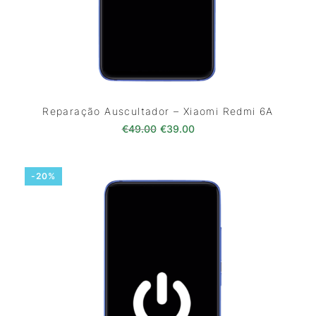
Reparação Auscultador – Xiaomi Redmi 6A
O preço original era: €49.00.
O preço atual é: €39.0
€
49.00
€
39.00
-20%