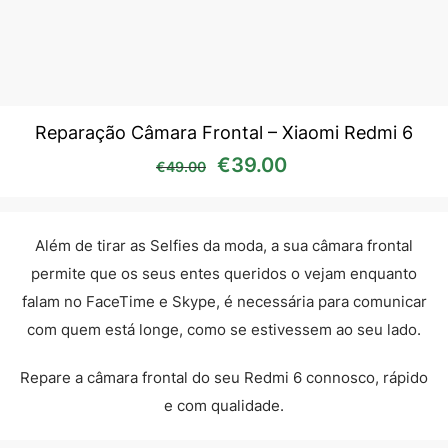
Reparação Câmara Frontal – Xiaomi Redmi 6
O preço original era: €49
O preço atual é:
€
39.00
€
49.00
Além de tirar as Selfies da moda, a sua câmara frontal
permite que os seus entes queridos o vejam enquanto
falam no FaceTime e Skype, é necessária para comunicar
com quem está longe, como se estivessem ao seu lado.
Repare a câmara frontal do seu Redmi 6 connosco, rápido
e com qualidade.