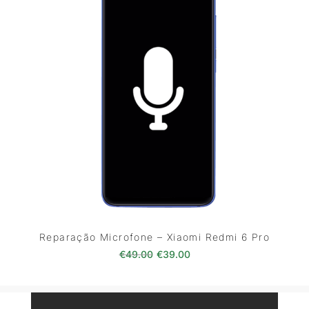
Reparação Microfone – Xiaomi Redmi 6 Pro
O preço original era: €49.00.
O preço atual é: €39.0
€
49.00
€
39.00