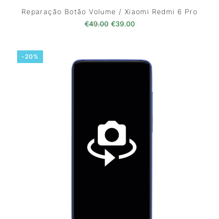
Reparação Botão Volume / Xiaomi Redmi 6 Pro
O preço original era: €49.00.
O preço atual é: €39.0
€
49.00
€
39.00
-20%