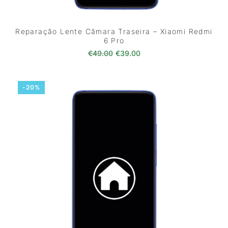
Reparação Lente Câmara Traseira – Xiaomi Redmi
6 Pro
O preço original era: €49.00.
O preço atual é: €39.0
€
49.00
€
39.00
-20%