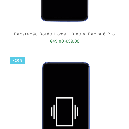
Reparação Botão Home – Xiaomi Redmi 6 Pro
O preço original era: €49.00.
O preço atual é: €39.0
€
49.00
€
39.00
-20%