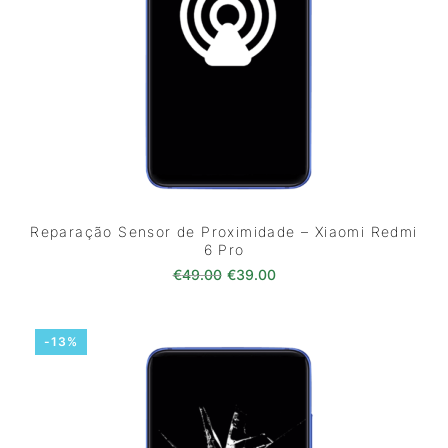
Reparação Sensor de Proximidade – Xiaomi Redmi
6 Pro
O preço original era: €49.00.
O preço atual é: €39.0
€
49.00
€
39.00
-13%