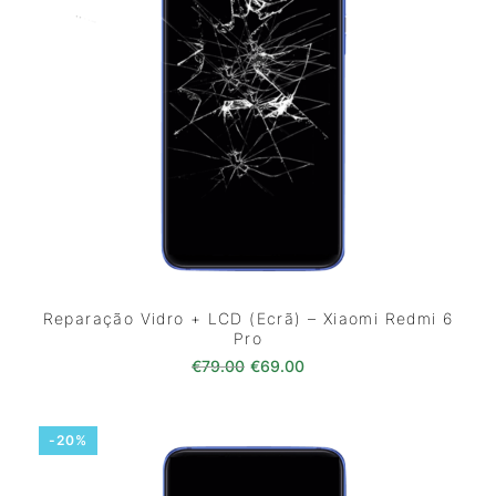
Reparação Vidro + LCD (Ecrã) – Xiaomi Redmi 6
Pro
O preço original era: €79.00.
O preço atual é: €69.0
€
79.00
€
69.00
-20%