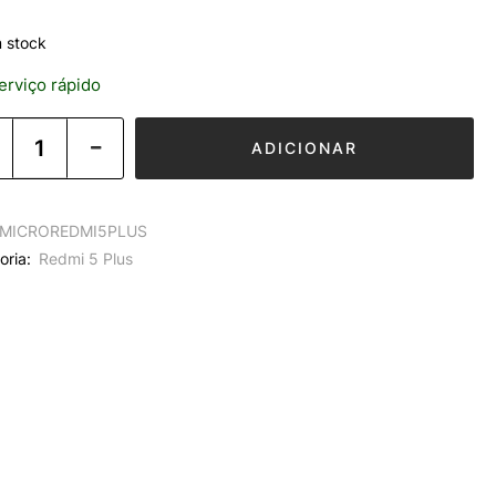
 stock
rviço rápido
ADICIONAR
MICROREDMI5PLUS
oria:
Redmi 5 Plus