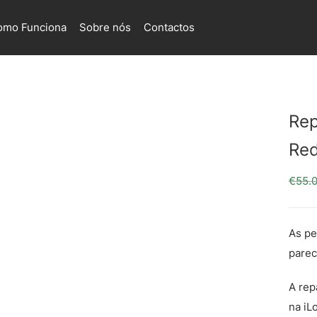
omo Funciona
Sobre nós
Contactos
Rep
Red
€
55.
As pe
parec
A rep
na iL