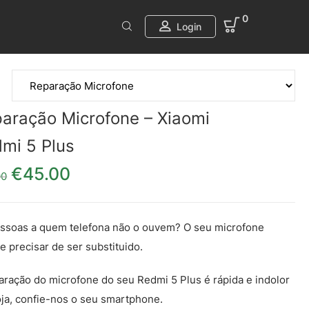
0
Login
aração Microfone – Xiaomi
mi 5 Plus
€
45.00
O preço original era: €55.00.
O preço atual é: €45.00.
00
ssoas a quem telefona não o ouvem? O seu microfone
e precisar de ser substituido.
aração do microfone do seu Redmi 5 Plus é rápida e indolor
oja, confie-nos o seu smartphone.