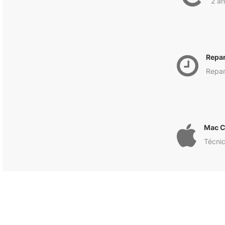
2 an
Repa
Repar
Mac C
Técnic