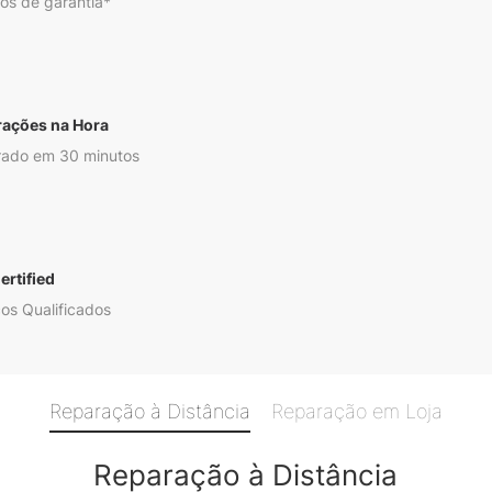
os de garantia*
rações na Hora
ado em 30 minutos
ertified
os Qualificados
Reparação à Distância
Reparação em Loja
Reparação à Distância