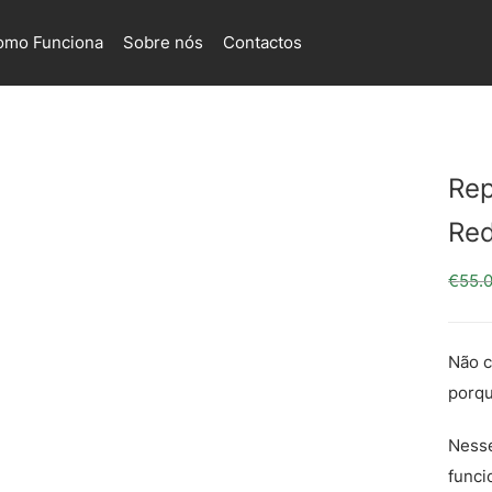
omo Funciona
Sobre nós
Contactos
Rep
Re
€
55.
Não c
porqu
Nesse
funci