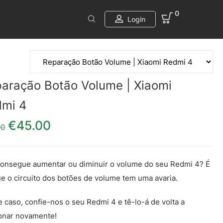
0
Login
aração Botão Volume | Xiaomi
dmi 4
€
45.00
O preço original era: €55.00.
O preço atual é: €45.00.
00
onsegue aumentar ou diminuir o volume do seu Redmi 4? É
e o circuito dos botões de volume tem uma avaria.
 caso, confie-nos o seu Redmi 4 e tê-lo-á de volta a
onar novamente!