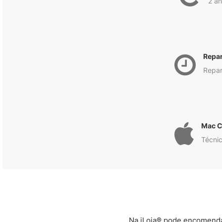
2 an
Repa
Repar
Mac C
Técnic
Na iLoja® pode encomendar