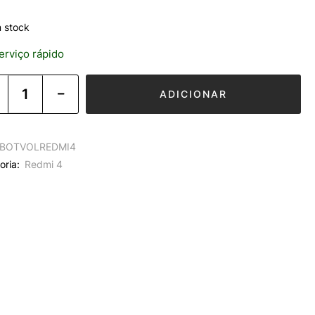
 stock
rviço rápido
ADICIONAR
BOTVOLREDMI4
oria:
Redmi 4