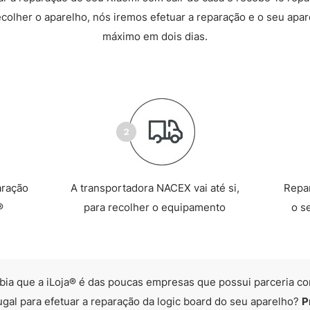
recolher o aparelho, nós iremos efetuar a reparação e o seu apare
máximo em dois dias.
aração
A transportadora NACEX vai até si,
Repa
®
para recolher o equipamento
o s
bia que a iLoja® é das poucas empresas que possui parceria co
ugal para efetuar a reparação da logic board do seu aparelho?
P