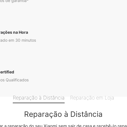
os de garantia*
rações na Hora
ado em 30 minutos
ertified
os Qualificados
Reparação à Distância
Reparação em Loja
Reparação à Distância
 a reparação do seu Xiaomi sem sair de casa e recebê-lo rep