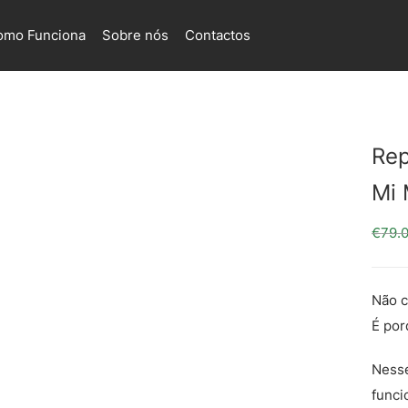
omo Funciona
Sobre nós
Contactos
Rep
Mi 
€
79.
Não c
É por
Nesse
funci