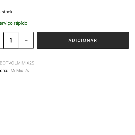
 stock
rviço rápido
ADICIONAR
BOTVOLMIMIX2S
oria:
Mi Mix 2s