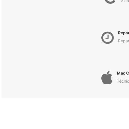
2 an
Repa
Repar
Mac C
Técnic