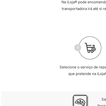
Na iLoja® pode encomendar
transportadora irá até si 
Selecione o serviço de rep
que pretende na iLoja
Sa
Port