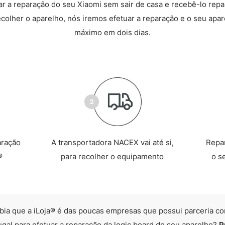
 a reparação do seu Xiaomi sem sair de casa e recebê-lo rep
recolher o aparelho, nós iremos efetuar a reparação e o seu apare
máximo em dois dias.
aração
A transportadora NACEX vai até si,
Repa
®
para recolher o equipamento
o s
bia que a iLoja® é das poucas empresas que possui parceria co
ugal para efetuar a reparação da logic board do seu aparelho?
P