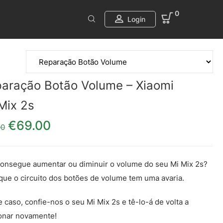
0
Login
aração Botão Volume – Xiaomi
Mix 2s
€
69.00
O preço original era: €79.00.
O preço atual é: €69.00.
00
onsegue aumentar ou diminuir o volume do seu Mi Mix 2s?
que o circuito dos botões de volume tem uma avaria.
 caso, confie-nos o seu Mi Mix 2s e tê-lo-á de volta a
onar novamente!