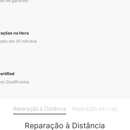
os de garantia*
rações na Hora
ado em 30 minutos
ertified
os Qualificados
Reparação à Distância
Reparação em Loja
Reparação à Distância