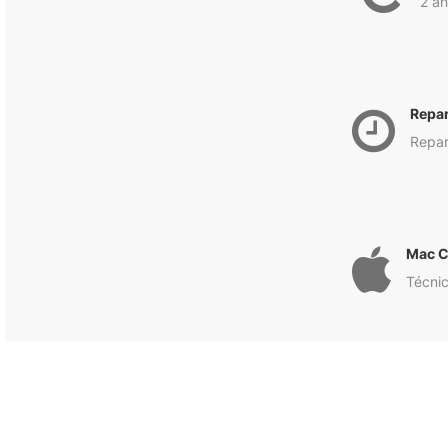
2 an
Repa
Repar
Mac C
Técnic