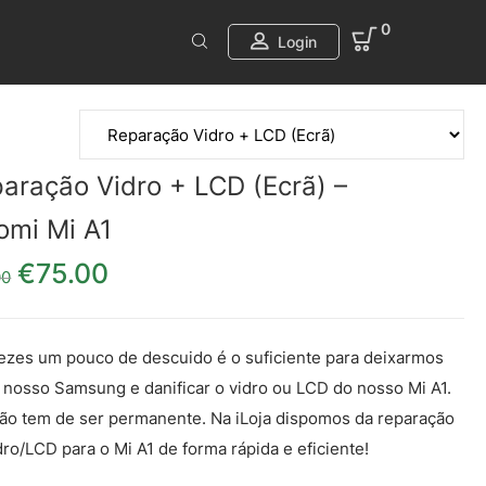
0
Login
aração Vidro + LCD (Ecrã) –
omi Mi A1
€
75.00
O preço original era: €85.00.
O preço atual é: €75.00.
00
ezes um pouco de descuido é o suficiente para deixarmos
o nosso Samsung e danificar o vidro ou LCD do nosso Mi A1.
não tem de ser permanente. Na iLoja dispomos da reparação
dro/LCD para o Mi A1 de forma rápida e eficiente!