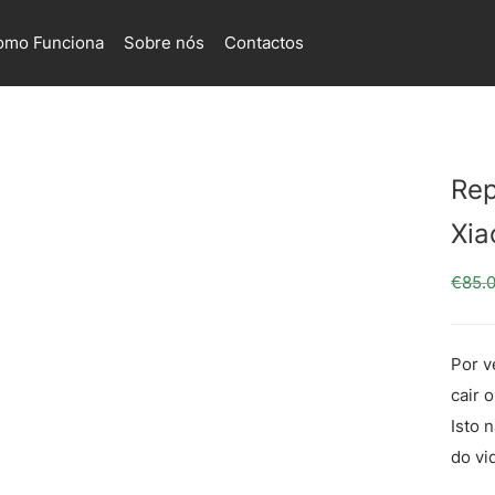
omo Funciona
Sobre nós
Contactos
Rep
Xia
€
85.
Por v
cair 
Isto 
do vi