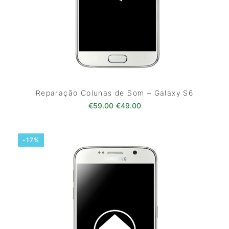
Reparação Colunas de Som – Galaxy S6
O preço original era: €59.00.
O preço atual é: €49.0
€
59.00
€
49.00
-17%