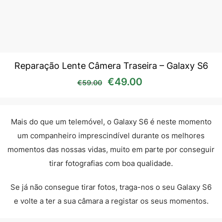
Reparação Lente Câmera Traseira – Galaxy S6
O preço original era: €59
O preço atual é:
€
49.00
€
59.00
Mais do que um telemóvel, o Galaxy S6 é neste momento
um companheiro imprescindível durante os melhores
momentos das nossas vidas, muito em parte por conseguir
tirar fotografias com boa qualidade.
Se já não consegue tirar fotos, traga-nos o seu Galaxy S6
e volte a ter a sua câmara a registar os seus momentos.