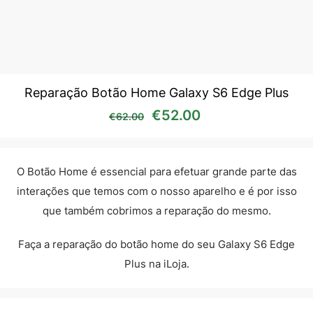
Reparação Botão Home Galaxy S6 Edge Plus
O preço original era: €62
O preço atual é:
€
52.00
€
62.00
O Botão Home é essencial para efetuar grande parte das
interações que temos com o nosso aparelho e é por isso
que também cobrimos a reparação do mesmo.
Faça a reparação do botão home do seu Galaxy S6 Edge
Plus na iLoja.