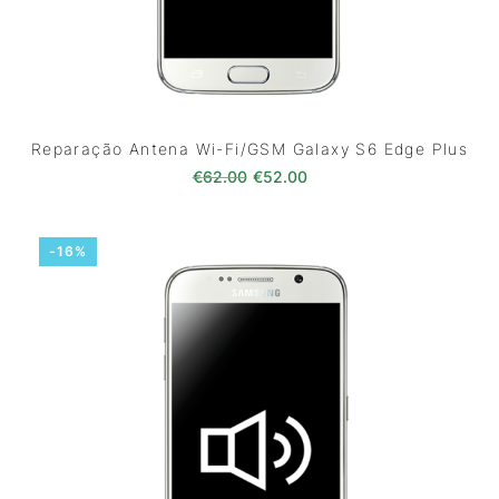
Reparação Antena Wi-Fi/GSM Galaxy S6 Edge Plus
O preço original era: €62.00.
O preço atual é: €52.0
€
62.00
€
52.00
-16%