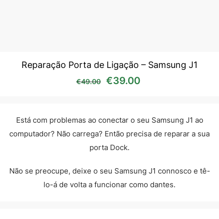
Reparação Porta de Ligação – Samsung J1
O preço original era: €49
O preço atual é:
€
39.00
€
49.00
Está com problemas ao conectar o seu Samsung J1 ao
computador? Não carrega? Então precisa de reparar a sua
porta Dock.
Não se preocupe, deixe o seu Samsung J1 connosco e tê-
lo-á de volta a funcionar como dantes.