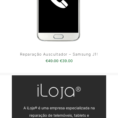
Reparação Auscultador – Samsung J1!
O preço original era: €49.00.
O preço atual é: €39.0
€
49.00
€
39.00
A iLoja® é uma empresa especializada na
reparação de telemóveis, tablets e