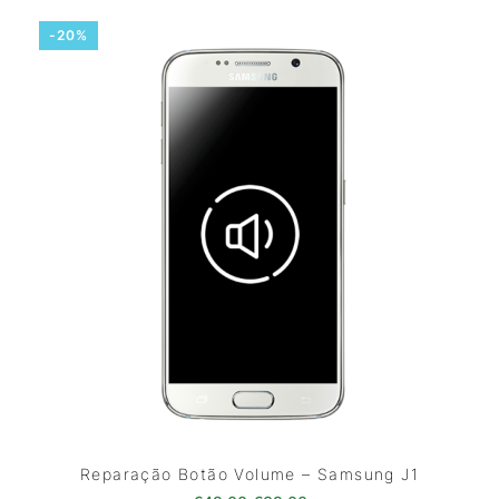
-20%
Reparação Botão Volume – Samsung J1