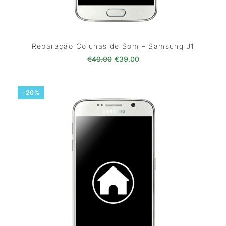
Reparação Colunas de Som – Samsung J1
O preço original era: €49.00.
O preço atual é: €39.0
€
49.00
€
39.00
-20%