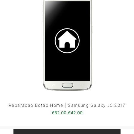
Reparação Botão Home | Samsung Galaxy J5 2017
O preço original era: €52.00.
O preço atual é: €42.0
€
52.00
€
42.00