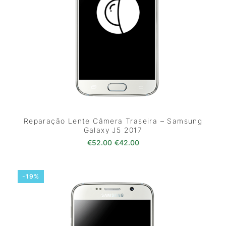
Reparação Lente Câmera Traseira – Samsung
Galaxy J5 2017
O preço original era: €52.00.
O preço atual é: €42.0
€
52.00
€
42.00
-19%