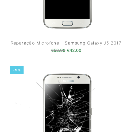
Reparação Microfone – Samsung Galaxy J5 2017
O preço original era: €52.00.
O preço atual é: €42.0
€
52.00
€
42.00
-9%