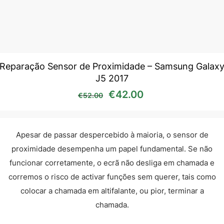
Reparação Sensor de Proximidade – Samsung Galax
J5 2017
O preço original era: €52
O preço atual é:
€
42.00
€
52.00
Apesar de passar despercebido à maioria, o sensor de
proximidade desempenha um papel fundamental. Se não
funcionar corretamente, o ecrã não desliga em chamada e
corremos o risco de activar funções sem querer, tais como
colocar a chamada em altifalante, ou pior, terminar a
chamada.