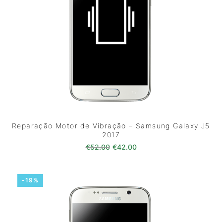
Reparação Motor de Vibração – Samsung Galaxy J5
2017
O preço original era: €52.00.
O preço atual é: €42.0
€
52.00
€
42.00
-19%