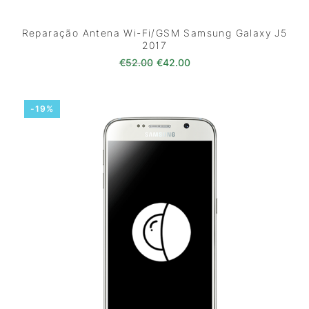
Reparação Antena Wi-Fi/GSM Samsung Galaxy J5
2017
O preço original era: €52.00.
O preço atual é: €42.0
€
52.00
€
42.00
-19%