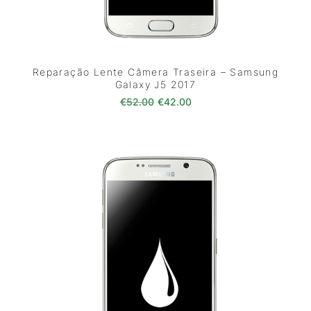
Reparação Lente Câmera Traseira – Samsung
Galaxy J5 2017
O preço original era: €52.00.
O preço atual é: €42.0
€
52.00
€
42.00