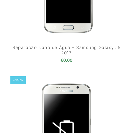
Reparação Dano de Água – Samsung Galaxy J5
2017
€
0.00
-19%