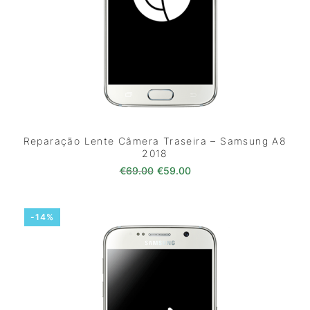
Reparação Lente Câmera Traseira – Samsung A8
2018
O preço original era: €69.00.
O preço atual é: €59.0
€
69.00
€
59.00
-14%