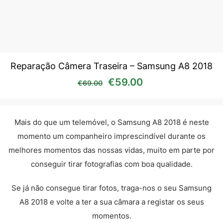
Reparação Câmera Traseira – Samsung A8 2018
O preço original era: €69
O preço atual é:
€
59.00
€
69.00
Mais do que um telemóvel, o Samsung A8 2018 é neste
momento um companheiro imprescindível durante os
melhores momentos das nossas vidas, muito em parte por
conseguir tirar fotografias com boa qualidade.
Se já não consegue tirar fotos, traga-nos o seu Samsung
A8 2018 e volte a ter a sua câmara a registar os seus
momentos.