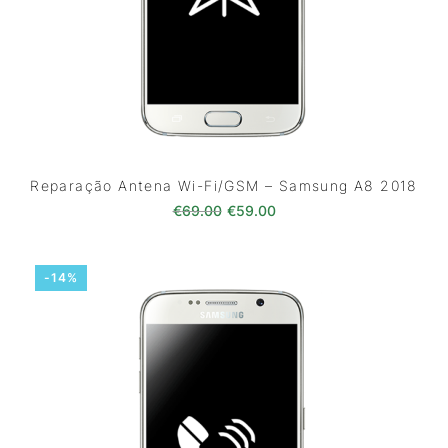
Reparação Antena Wi-Fi/GSM – Samsung A8 2018
O preço original era: €69.00.
O preço atual é: €59.0
€
69.00
€
59.00
-14%