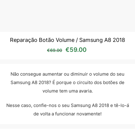
Reparação Botão Volume / Samsung A8 2018
O preço original era: €69
O preço atual é:
€
59.00
€
69.00
Não consegue aumentar ou diminuir o volume do seu
Samsung A8 2018? É porque o circuito dos botões de
volume tem uma avaria.
Nesse caso, confie-nos o seu Samsung A8 2018 e tê-lo-á
de volta a funcionar novamente!