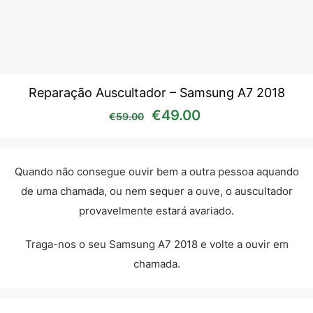
Reparação Auscultador – Samsung A7 2018
O preço original era: €59
O preço atual é:
€
49.00
€
59.00
Quando não consegue ouvir bem a outra pessoa aquando
de uma chamada, ou nem sequer a ouve, o auscultador
provavelmente estará avariado.
Traga-nos o seu Samsung A7 2018 e volte a ouvir em
chamada.