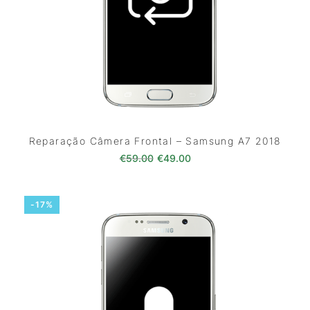
Reparação Câmera Frontal – Samsung A7 2018
O preço original era: €59.00.
O preço atual é: €49.0
€
59.00
€
49.00
-17%