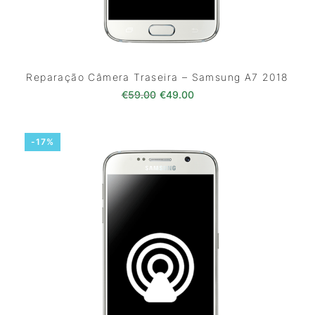
Reparação Câmera Traseira – Samsung A7 2018
O preço original era: €59.00.
O preço atual é: €49.0
€
59.00
€
49.00
-17%