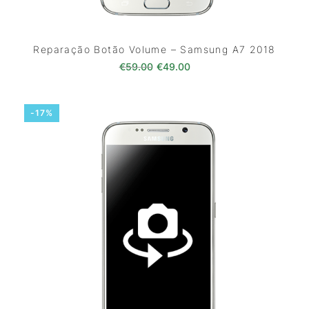
Reparação Botão Volume – Samsung A7 2018
O preço original era: €59.00.
O preço atual é: €49.0
€
59.00
€
49.00
-17%