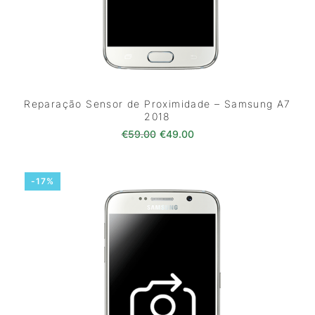
Reparação Sensor de Proximidade – Samsung A7
2018
O preço original era: €59.00.
O preço atual é: €49.0
€
59.00
€
49.00
-17%