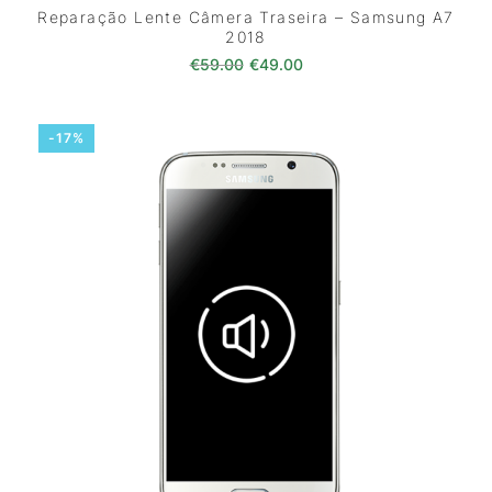
Reparação Lente Câmera Traseira – Samsung A7
2018
O preço original era: €59.00.
O preço atual é: €49.0
€
59.00
€
49.00
-17%