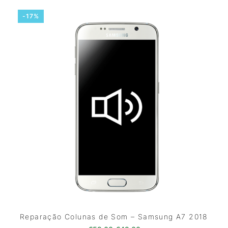
-17%
Reparação Colunas de Som – Samsung A7 2018