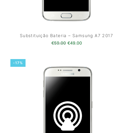
Substituição Bateria – Samsung A7 2017
O preço original era: €59.00.
O preço atual é: €49.0
€
59.00
€
49.00
-17%