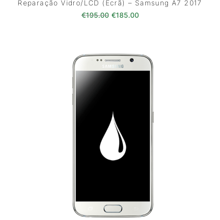
Reparação Vidro/LCD (Ecrã) – Samsung A7 2017
O preço original era: €195.00
O preço atual é: €185
€
195.00
€
185.00