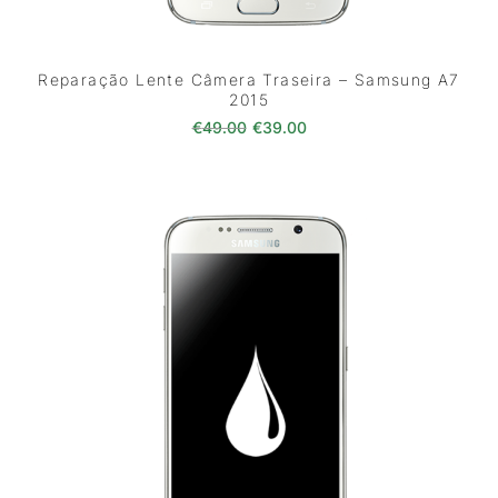
Reparação Lente Câmera Traseira – Samsung A7
2015
O preço original era: €49.00.
O preço atual é: €39.0
€
49.00
€
39.00