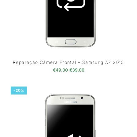
Reparação Câmera Frontal – Samsung A7 2015
O preço original era: €49.00.
O preço atual é: €39.0
€
49.00
€
39.00
-20%