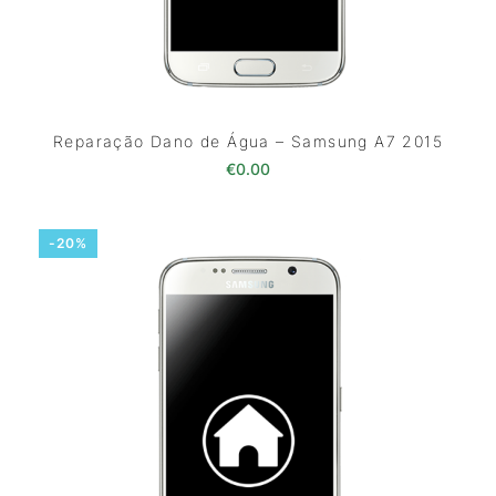
Reparação Dano de Água – Samsung A7 2015
€
0.00
-20%