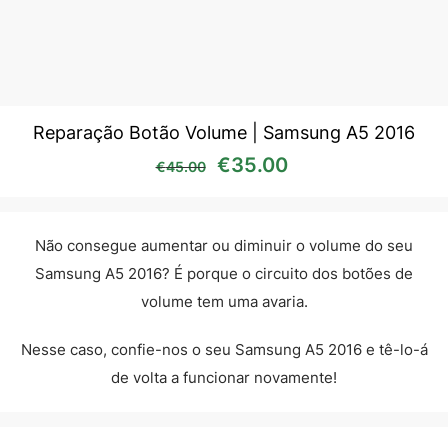
Reparação Botão Volume | Samsung A5 2016
O preço original era: €45
O preço atual é:
€
35.00
€
45.00
Não consegue aumentar ou diminuir o volume do seu
Samsung A5 2016? É porque o circuito dos botões de
volume tem uma avaria.
Nesse caso, confie-nos o seu Samsung A5 2016 e tê-lo-á
de volta a funcionar novamente!