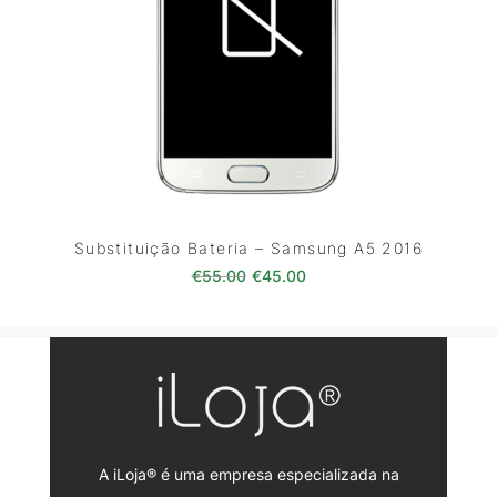
Substituição Bateria – Samsung A5 2016
O preço original era: €55.00.
O preço atual é: €45.0
€
55.00
€
45.00
A iLoja® é uma empresa especializada na