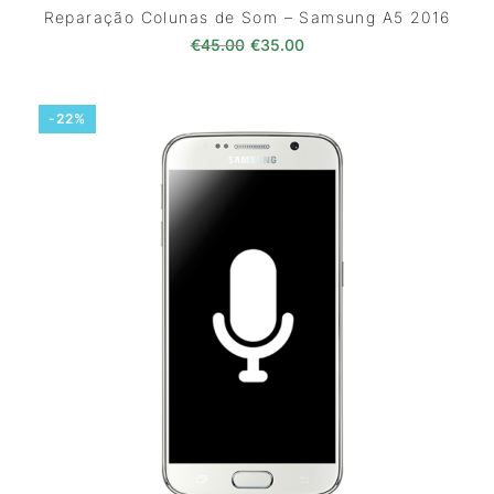
Reparação Colunas de Som – Samsung A5 2016
O preço original era: €45.00.
O preço atual é: €35.0
€
45.00
€
35.00
-22%