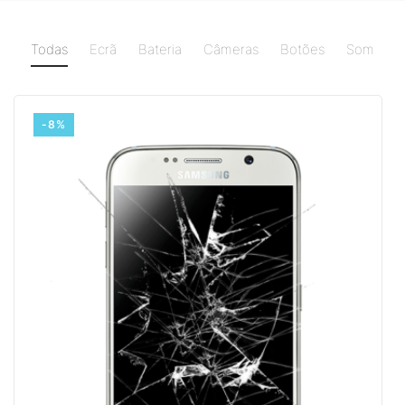
Todas
Ecrã
Bateria
Câmeras
Botões
Som
-8%