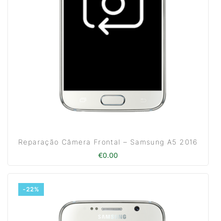
Reparação Câmera Frontal – Samsung A5 2016
€
0.00
-22%