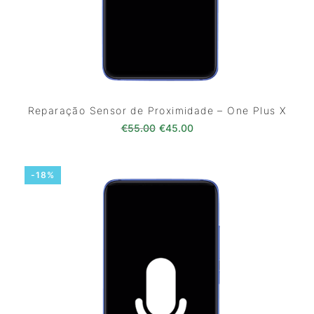
Reparação Sensor de Proximidade – One Plus X
O preço original era: €55.00.
O preço atual é: €45.0
€
55.00
€
45.00
-18%