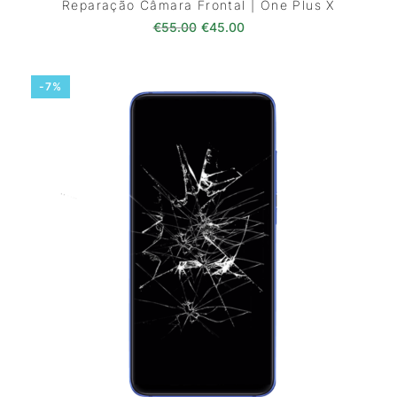
Reparação Câmara Frontal | One Plus X
O preço original era: €55.00.
O preço atual é: €45.0
€
55.00
€
45.00
-7%