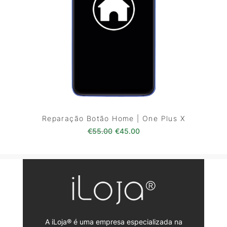
Reparação Botão Home | One Plus X
O preço original era: €55.00.
O preço atual é: €45.0
€
55.00
€
45.00
A iLoja® é uma empresa especializada na