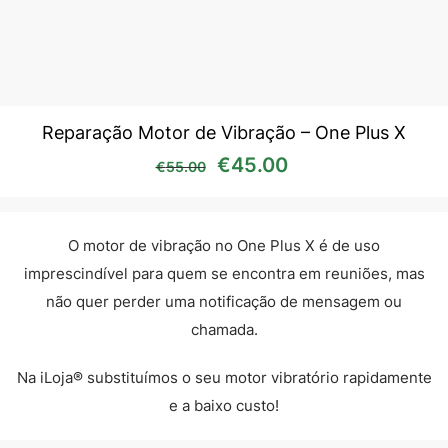
Reparação Motor de Vibração – One Plus X
O preço original era: €55
O preço atual é:
€
45.00
€
55.00
O motor de vibração no One Plus X é de uso
imprescindível para quem se encontra em reuniões, mas
não quer perder uma notificação de mensagem ou
chamada.
Na iLoja® substituímos o seu motor vibratório rapidamente
e a baixo custo!