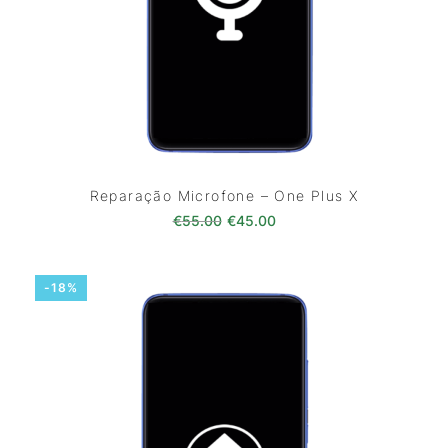
Reparação Microfone – One Plus X
O preço original era: €55.00.
O preço atual é: €45.0
€
55.00
€
45.00
-18%