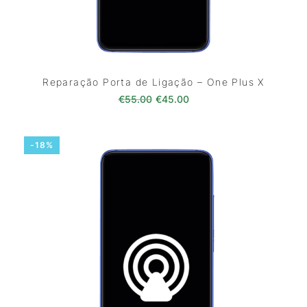
Reparação Porta de Ligação – One Plus X
O preço original era: €55.00.
O preço atual é: €45.0
€
55.00
€
45.00
-18%