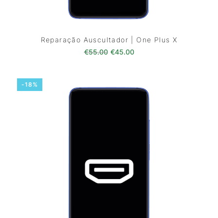
Reparação Auscultador | One Plus X
O preço original era: €55.00.
O preço atual é: €45.0
€
55.00
€
45.00
-18%