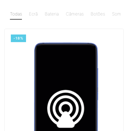
Todas
Ecrã
Bateria
Câmeras
Botões
Som
-18%