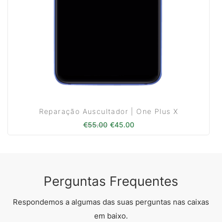
Reparação Auscultador | One Plus X
O preço original era: €55.00.
O preço atual é: €45.00
€
55.00
€
45.00
Perguntas Frequentes
Respondemos a algumas das suas perguntas nas caixas
em baixo.