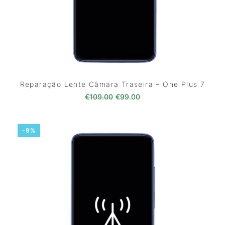
Reparação Lente Câmara Traseira – One Plus 7
O preço original era: €109.00
O preço atual é: €99.0
€
109.00
€
99.00
-9%