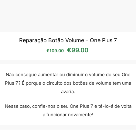
Reparação Botão Volume – One Plus 7
O preço original era: €10
O preço atual é:
€
99.00
€
109.00
Não consegue aumentar ou diminuir o volume do seu One
Plus 7? É porque o circuito dos botões de volume tem uma
avaria.
Nesse caso, confie-nos o seu One Plus 7 e tê-lo-á de volta
a funcionar novamente!