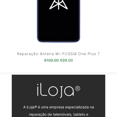
Reparação Antena Wi-Fi/GSM One Plus 7
O preço original era: €109.00
O preço atual é: €99.0
€
109.00
€
99.00
A iLoja® é uma empresa especializada na
reparação de telemóveis, tablets e