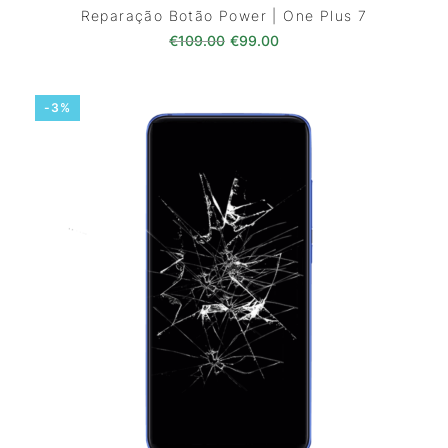
Reparação Botão Power | One Plus 7
O preço original era: €109.00
O preço atual é: €99.0
€
109.00
€
99.00
-3%