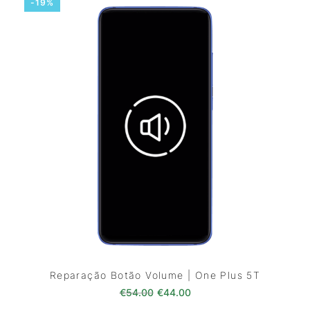
-19%
Reparação Botão Volume | One Plus 5T
O preço original era: €54.00.
O preço atual é: €44.0
€
54.00
€
44.00