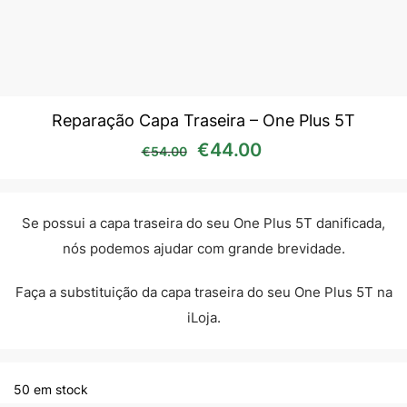
Reparação Capa Traseira – One Plus 5T
O preço original era: €54
O preço atual é:
€
44.00
€
54.00
Se possui a capa traseira do seu One Plus 5T danificada,
nós podemos ajudar com grande brevidade.
Faça a substituição da capa traseira do seu One Plus 5T na
iLoja.
50 em stock