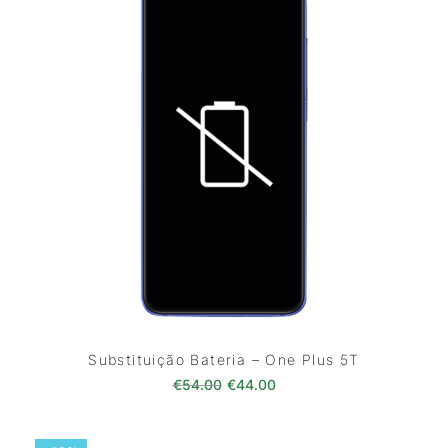
Substituição Bateria – One Plus 5T
O preço original era: €54.00.
O preço atual é: €44.0
€
54.00
€
44.00