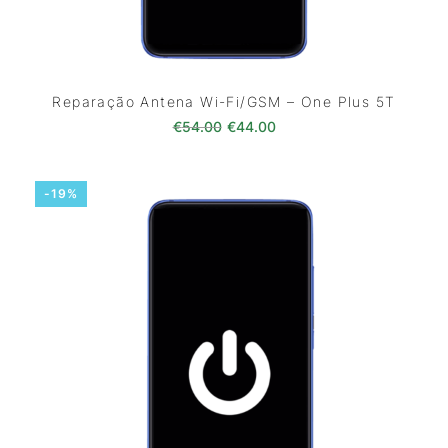
Reparação Antena Wi-Fi/GSM – One Plus 5T
O preço original era: €54.00.
O preço atual é: €44.0
€
54.00
€
44.00
-19%