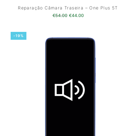
Reparação Câmara Traseira – One Plus 5T
O preço original era: €54.00.
O preço atual é: €44.0
€
54.00
€
44.00
-19%