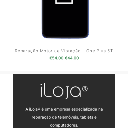
Reparação Motor de Vibração – One Plus 5T
O preço original era: €54.00.
O preço atual é: €44.0
€
54.00
€
44.00
A iLoja® é uma empresa especializada na
reparação de telemóveis, tablets e
computadores.