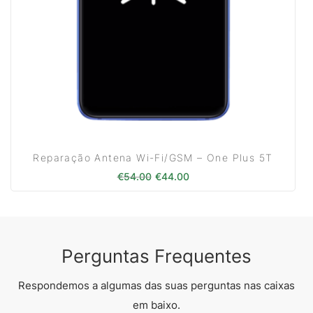
Reparação Antena Wi-Fi/GSM – One Plus 5T
O preço original era: €54.00.
O preço atual é: €44.00
€
54.00
€
44.00
Perguntas Frequentes
Respondemos a algumas das suas perguntas nas caixas
em baixo.