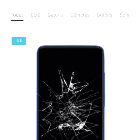
Todas
Ecrã
Bateria
Câmeras
Botões
Som
-6%