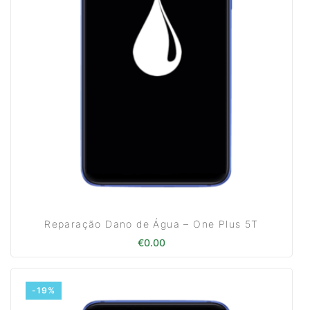
Reparação Dano de Água – One Plus 5T
€
0.00
-19%