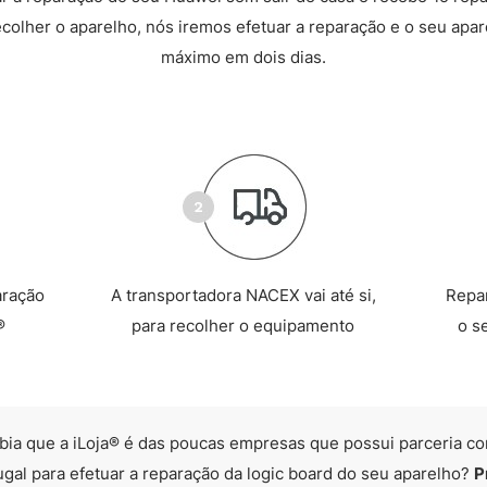
recolher o aparelho, nós iremos efetuar a reparação e o seu apare
máximo em dois dias.
aração
A transportadora NACEX vai até si,
Repa
®
para recolher o equipamento
o s
bia que a iLoja® é das poucas empresas que possui parceria co
ugal para efetuar a reparação da logic board do seu aparelho?
P