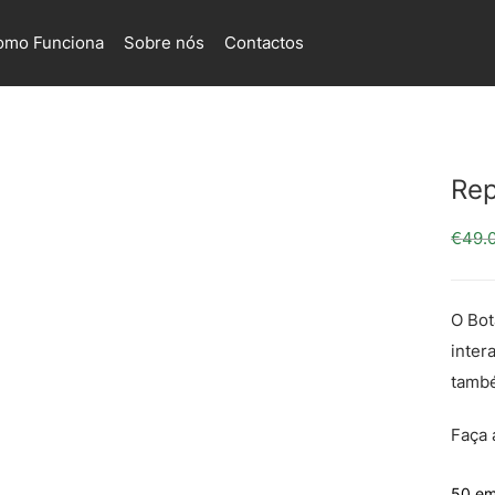
omo Funciona
Sobre nós
Contactos
Re
€
49.
O Bot
inter
tamb
Faça 
50 em