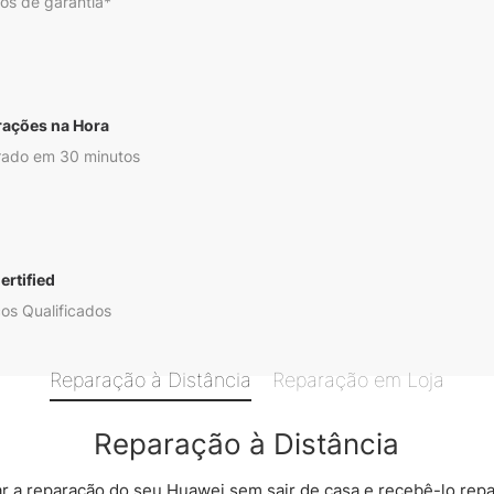
os de garantia*
rações na Hora
ado em 30 minutos
ertified
os Qualificados
Reparação à Distância
Reparação em Loja
Reparação à Distância
 a reparação do seu Huawei sem sair de casa e recebê-lo rep