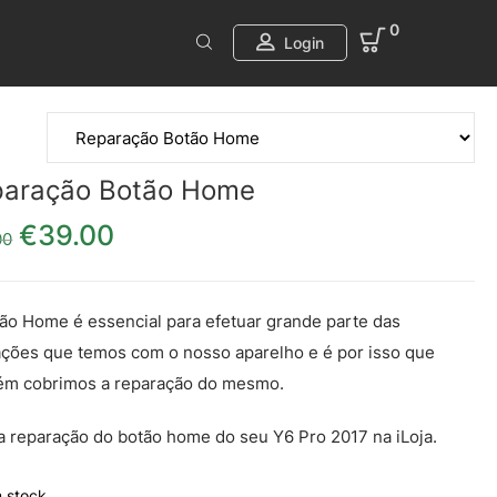
0
Login
paração Botão Home
€
39.00
O preço original era: €49.00.
O preço atual é: €39.00.
00
ão Home é essencial para efetuar grande parte das
ações que temos com o nosso aparelho e é por isso que
ém cobrimos a reparação do mesmo.
a reparação do botão home do seu Y6 Pro 2017 na iLoja.
 stock