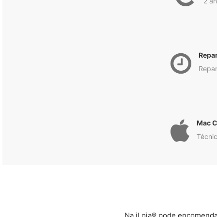
2 an
Repa
Repar
Mac C
Técnic
Na iLoja® pode encomendar