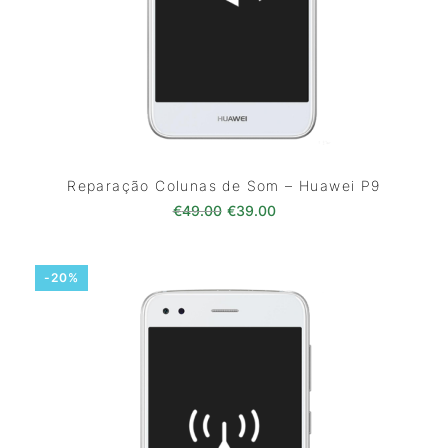
Reparação Colunas de Som – Huawei P9
O preço original era: €49.00.
O preço atual é: €39.0
€
49.00
€
39.00
-20%