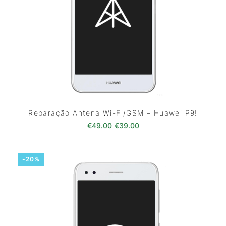
Reparação Antena Wi-Fi/GSM – Huawei P9!
O preço original era: €49.00.
O preço atual é: €39.0
€
49.00
€
39.00
-20%