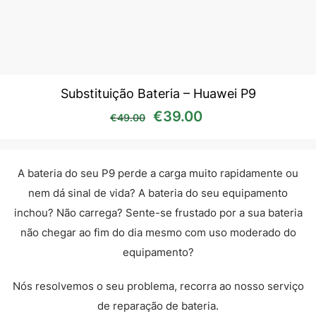
Substituição Bateria – Huawei P9
O preço original era: €49
O preço atual é:
€
39.00
€
49.00
A bateria do seu P9 perde a carga muito rapidamente ou
nem dá sinal de vida? A bateria do seu equipamento
inchou? Não carrega? Sente-se frustado por a sua bateria
não chegar ao fim do dia mesmo com uso moderado do
equipamento?
Nós resolvemos o seu problema, recorra ao nosso serviço
de reparação de bateria.