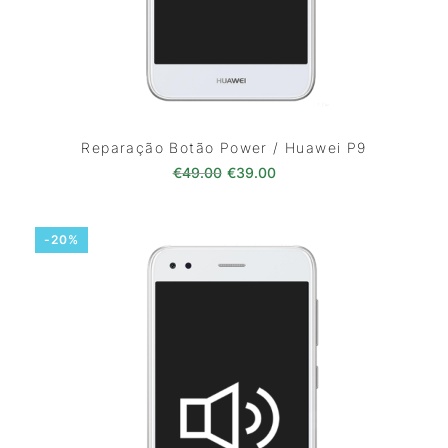
Reparação Botão Power / Huawei P9
O preço original era: €49.00.
O preço atual é: €39.0
€
49.00
€
39.00
-20%