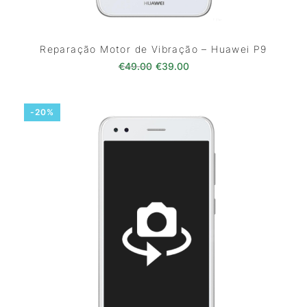
Reparação Motor de Vibração – Huawei P9
O preço original era: €49.00.
O preço atual é: €39.0
€
49.00
€
39.00
-20%