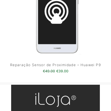
Reparação Sensor de Proximidade – Huawei P9
O preço original era: €49.00.
O preço atual é: €39.0
€
49.00
€
39.00