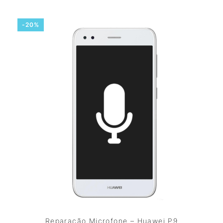
-20%
Reparação Microfone – Huawei P9