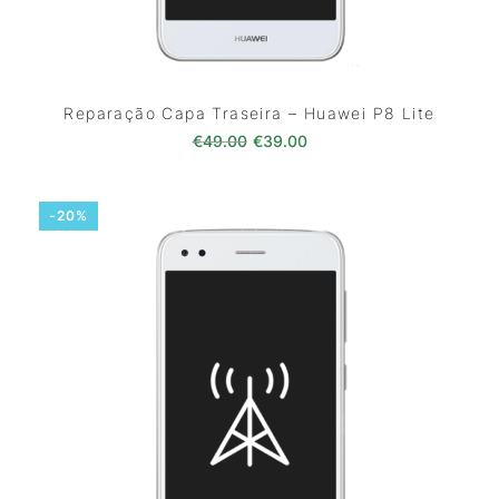
Reparação Capa Traseira – Huawei P8 Lite
O preço original era: €49.00.
O preço atual é: €39.0
€
49.00
€
39.00
-20%