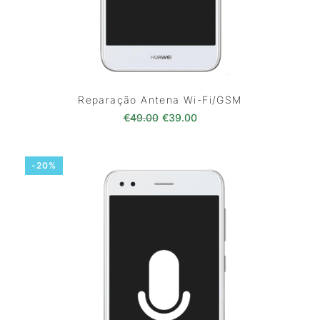
Reparação Antena Wi-Fi/GSM
O preço original era: €49.00.
O preço atual é: €39.0
€
49.00
€
39.00
-20%