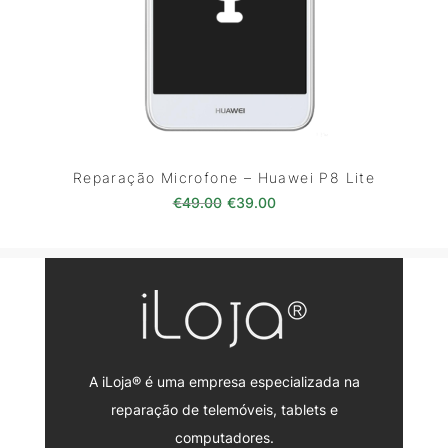
Reparação Microfone – Huawei P8 Lite
O preço original era: €49.00.
O preço atual é: €39.0
€
49.00
€
39.00
A iLoja® é uma empresa especializada na
reparação de telemóveis, tablets e
computadores.