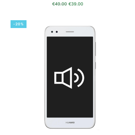
O preço original era: €49.00.
O preço atual é: €39.0
€
49.00
€
39.00
-20%