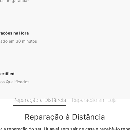
os de garantia*
rações na Hora
ado em 30 minutos
ertified
os Qualificados
Reparação à Distância
Reparação em Loja
Reparação à Distância
 a reparação do seu Huawei sem sair de casa e recebê-lo rep