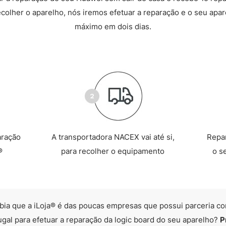
recolher o aparelho, nós iremos efetuar a reparação e o seu apare
máximo em dois dias.
aração
A transportadora NACEX vai até si,
Repa
®
para recolher o equipamento
o s
bia que a iLoja® é das poucas empresas que possui parceria co
ugal para efetuar a reparação da logic board do seu aparelho?
P