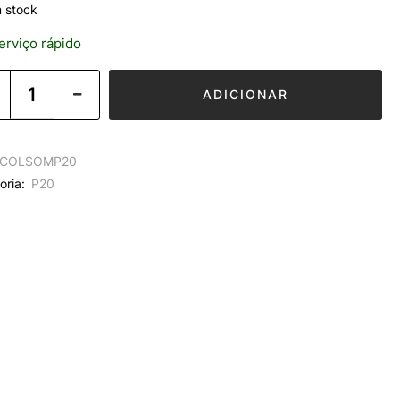
 stock
rviço rápido
ADICIONAR
COLSOMP20
oria:
P20