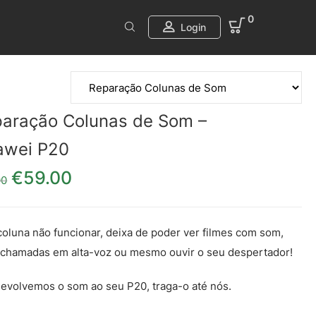
0
Login
aração Colunas de Som –
awei P20
€
59.00
O preço original era: €69.00.
O preço atual é: €59.00.
00
coluna não funcionar, deixa de poder ver filmes com som,
 chamadas em alta-voz ou mesmo ouvir o seu despertador!
evolvemos o som ao seu P20, traga-o até nós.