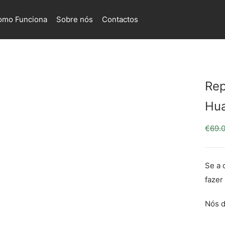
omo Funciona
Sobre nós
Contactos
Rep
Hu
€
69.
Se a 
fazer
Nós d