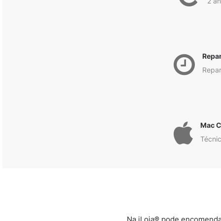
2 an
Repa
Repar
Mac C
Técnic
Na iLoja® pode encomendar