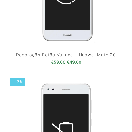
Reparação Botão Volume – Huawei Mate 20
O preço original era: €59.00.
O preço atual é: €49.0
€
59.00
€
49.00
-17%