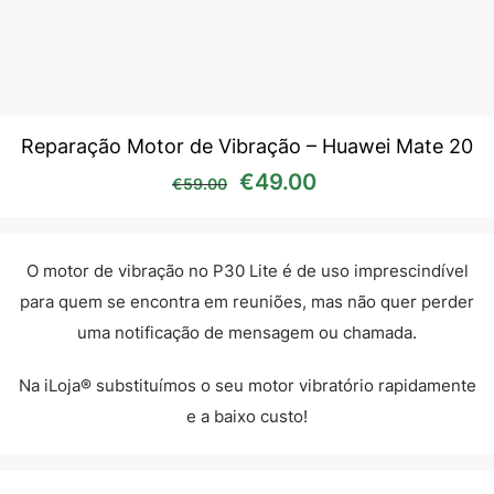
Reparação Motor de Vibração – Huawei Mate 20
O preço original era: €59
O preço atual é:
€
49.00
€
59.00
O motor de vibração no P30 Lite é de uso imprescindível
para quem se encontra em reuniões, mas não quer perder
uma notificação de mensagem ou chamada.
Na iLoja® substituímos o seu motor vibratório rapidamente
e a baixo custo!