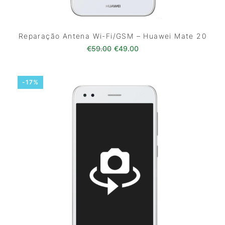
Reparação Antena Wi-Fi/GSM – Huawei Mate 20
O preço original era: €59.00.
O preço atual é: €49.0
€
59.00
€
49.00
-17%