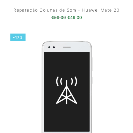
Reparação Colunas de Som – Huawei Mate 20
O preço original era: €59.00.
O preço atual é: €49.0
€
59.00
€
49.00
-17%