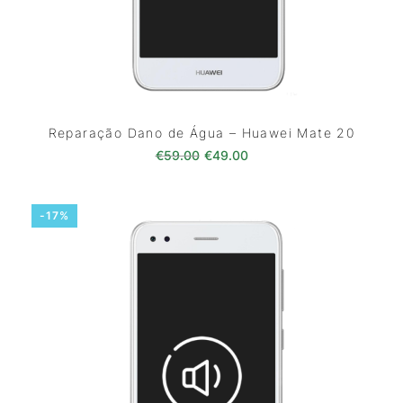
Reparação Dano de Água – Huawei Mate 20
O preço original era: €59.00.
O preço atual é: €49.0
€
59.00
€
49.00
-17%