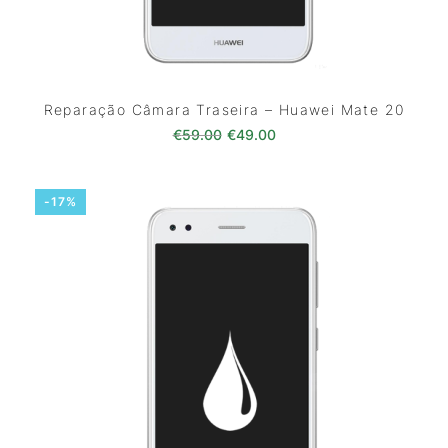
Reparação Câmara Traseira – Huawei Mate 20
O preço original era: €59.00.
O preço atual é: €49.0
€
59.00
€
49.00
-17%