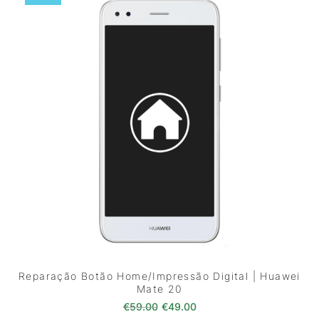
Reparação Botão Home/Impressão Digital | Huawei
Mate 20
O preço original era: €59.00.
O preço atual é: €49.0
€
59.00
€
49.00