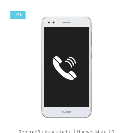
-17%
Reparação Auscultador | Huawei Mate 20