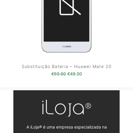
Substituição Bateria – Huawei Mate 20
O preço original era: €59.00.
O preço atual é: €49.0
€
59.00
€
49.00
A iLoja® é uma empresa especializada na