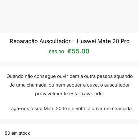
Reparação Auscultador – Huawei Mate 20 Pro
O preço original era: €65
O preço atual é:
€
55.00
€
65.00
Quando não consegue ouvir bem a outra pessoa aquando
de uma chamada, ou nem sequer a ouve, o auscultador
provavelmente estará avariado.
Traga-nos o seu Mate 20 Pro e volte a ouvir em chamada.
50 em stock