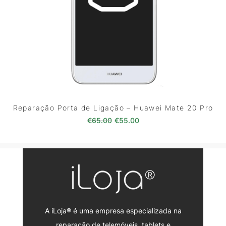
Reparação Porta de Ligação – Huawei Mate 20 Pro
O preço original era: €65.00.
O preço atual é: €55.0
€
65.00
€
55.00
A iLoja® é uma empresa especializada na
reparação de telemóveis, tablets e