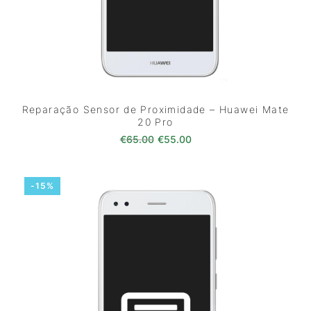
Reparação Sensor de Proximidade – Huawei Mate
20 Pro
O preço original era: €65.00.
O preço atual é: €55.0
€
65.00
€
55.00
-15%