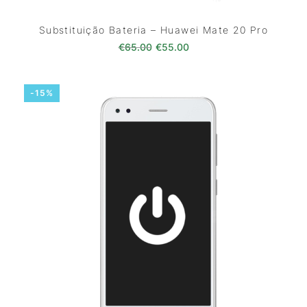
Substituição Bateria – Huawei Mate 20 Pro
O preço original era: €65.00.
O preço atual é: €55.0
€
65.00
€
55.00
-15%