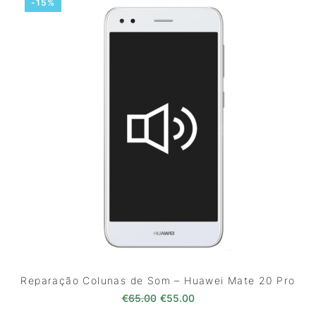
-15%
Reparação Colunas de Som – Huawei Mate 20 Pro
O preço original era: €65.00.
O preço atual é: €55.0
€
65.00
€
55.00