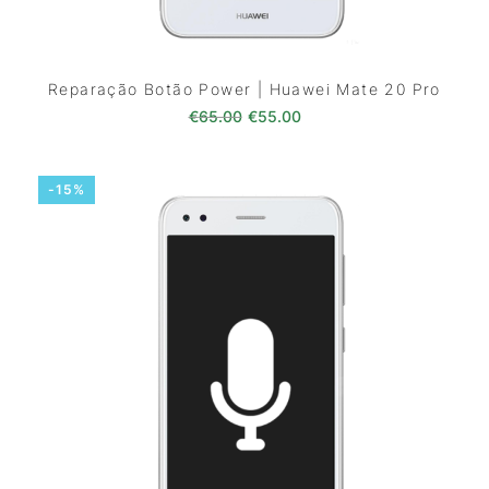
Reparação Botão Power | Huawei Mate 20 Pro
O preço original era: €65.00.
O preço atual é: €55.0
€
65.00
€
55.00
-15%