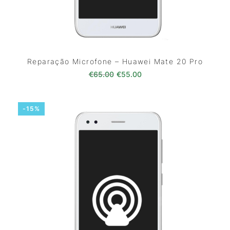
Reparação Microfone – Huawei Mate 20 Pro
O preço original era: €65.00.
O preço atual é: €55.0
€
65.00
€
55.00
-15%