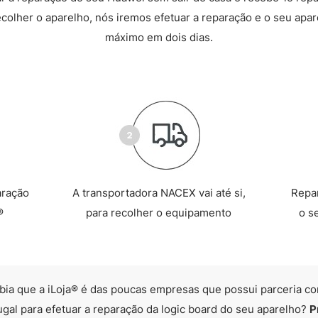
recolher o aparelho, nós iremos efetuar a reparação e o seu apare
máximo em dois dias.
aração
A transportadora NACEX vai até si,
Repa
®
para recolher o equipamento
o s
bia que a iLoja® é das poucas empresas que possui parceria co
ugal para efetuar a reparação da logic board do seu aparelho?
P