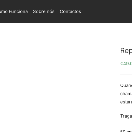
omo Funciona
Sobre nós
Contactos
Rep
€
49.
Quand
chama
estar
Traga
50 em