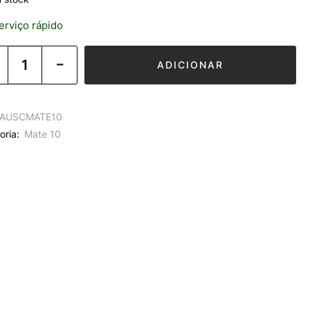
rviço rápido
ADICIONAR
AUSCMATE10
oria:
Mate 10