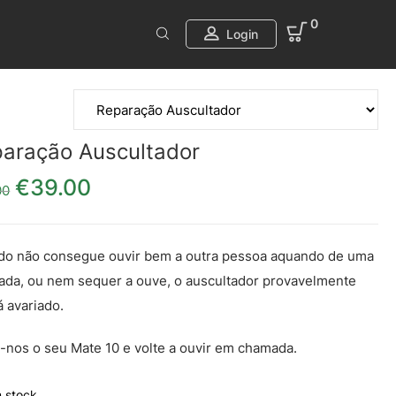
0
Login
aração Auscultador
€
39.00
O preço original era: €49.00.
O preço atual é: €39.00.
00
o não consegue ouvir bem a outra pessoa aquando de uma
da, ou nem sequer a ouve, o auscultador provavelmente
á avariado.
-nos o seu Mate 10 e volte a ouvir em chamada.
 stock