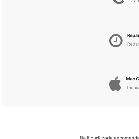
2 an
Repa
Repar
Mac C
Técnic
Na iLoja® pode encomendar