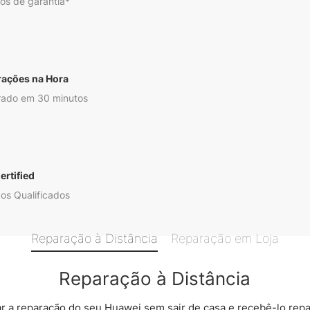
os de garantia*
rações na Hora
ado em 30 minutos
ertified
os Qualificados
Reparação à Distância
Reparação em Loja
Reparação à Distância
 a reparação do seu Huawei sem sair de casa e recebê-lo rep