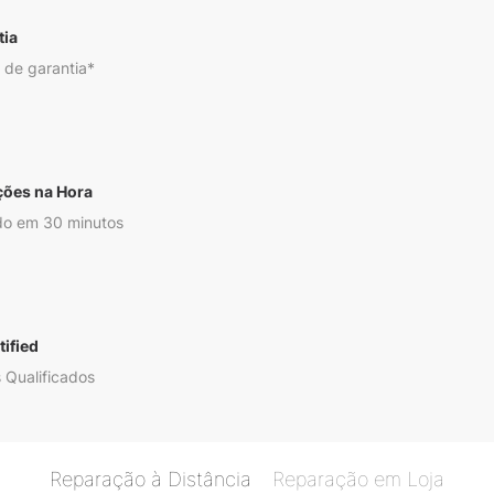
tia
 de garantia*
ções na Hora
o em 30 minutos
ified
 Qualificados
Reparação à Distância
Reparação em Loja