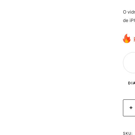
O vid
de iP
DI
SKU: