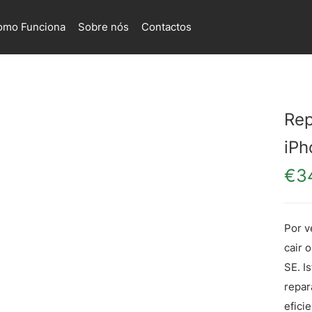
omo Funciona
Sobre nós
Contactos
Rep
iPh
€
3
Por v
cair 
SE. I
repar
eficie