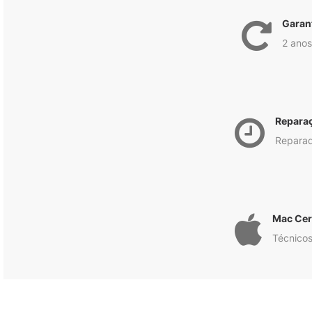
Garan
2 anos
Repara
Reparad
Mac Cert
Técnicos