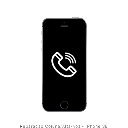
Reparação Coluna/Alta-voz - iPhone SE