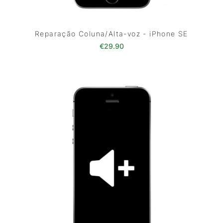
Reparação Coluna/Alta-voz - iPhone SE
€
29.90