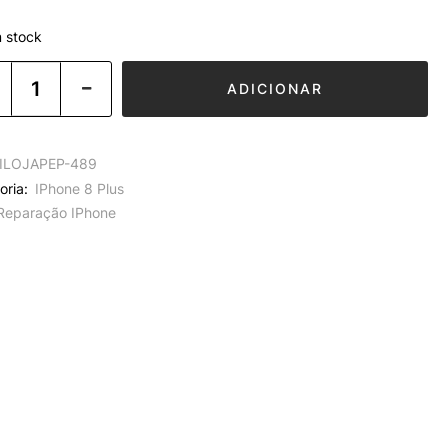
 stock
ADICIONAR
ILOJAPEP-489
oria:
IPhone 8 Plus
Reparação IPhone