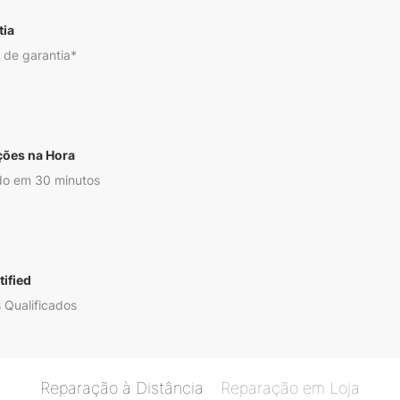
tia
 de garantia*
ções na Hora
o em 30 minutos
ified
 Qualificados
Reparação à Distância
Reparação em Loja