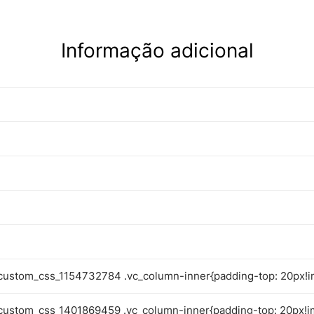
Informação adicional
custom_css_1154732784 .vc_column-inner{padding-top: 20px!i
custom_css_1401869459 .vc_column-inner{padding-top: 20px!i