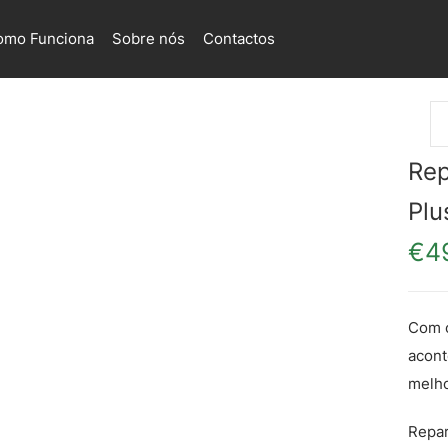
omo Funciona
Sobre nós
Contactos
Rep
Plu
€
4
Com o
acont
melho
Repa