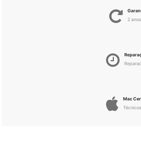
Garan
2 anos
Repara
Reparad
Mac Cert
Técnicos