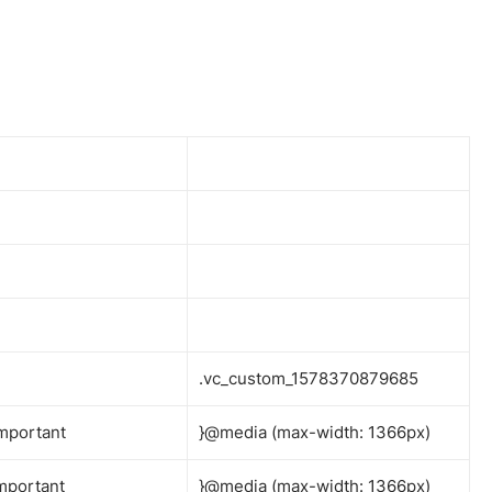
.vc_custom_1578370879685
mportant
}@media (max-width: 1366px)
mportant
}@media (max-width: 1366px)