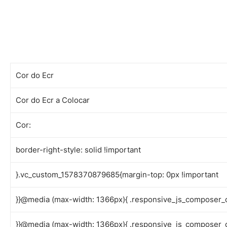
Cor do Ecr
Cor do Ecr a Colocar
Cor:
border-right-style: solid !important
}.vc_custom_1578370879685{margin-top: 0px !important
}}@media (max-width: 1366px){ .responsive_js_composer_
}}@media (max-width: 1366px){ .responsive_js_composer_