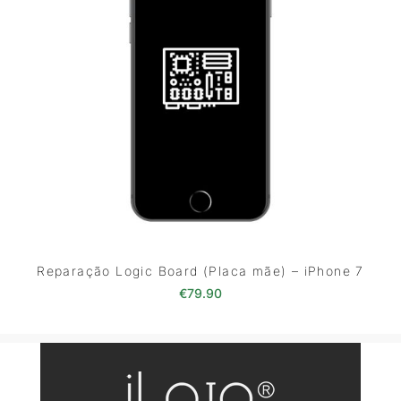
Reparação Logic Board (Placa mãe) – iPhone 7
€
79.90