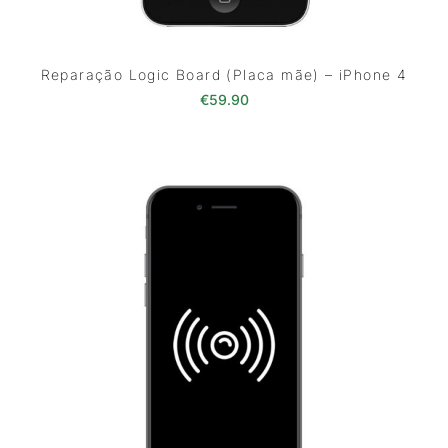
Reparação Logic Board (Placa mãe) – iPhone 4
€
59.90