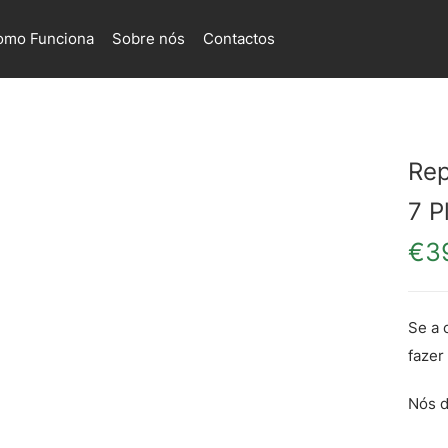
omo Funciona
Sobre nós
Contactos
Rep
7 P
€
3
Se a 
fazer
Nós d