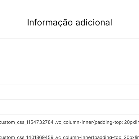
Informação adicional
custom_css_1154732784 .vc_column-inner{padding-top: 20px!i
custom_css_1401869459 .vc_column-inner{padding-top: 20px!i