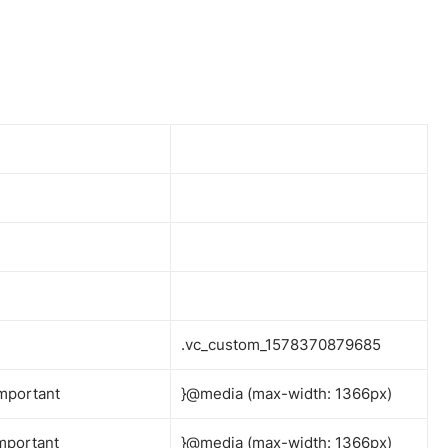
.vc_custom_1578370879685
mportant
}@media (max-width: 1366px)
mportant
}@media (max-width: 1366px)