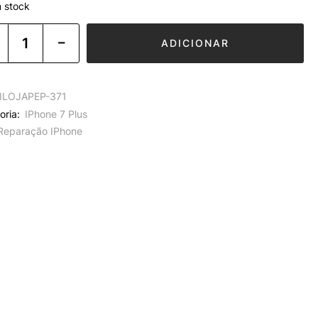
 stock
ADICIONAR
ILOJAPEP-371
oria:
IPhone 7 Plus
Reparação IPhone