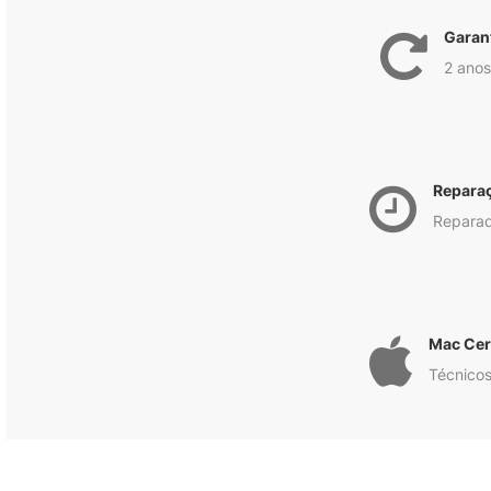
Garan
2 anos
Repara
Reparad
Mac Cert
Técnicos