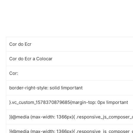
Cor do Ecr
Cor do Ecr a Colocar
Cor:
border-right-style: solid !important
}.vc_custom_1578370879685{margin-top: 0px !important
}}@media (max-width: 1366px){ .responsive_js_composer_
}}@media (max-width: 1366px){ .responsive_js_composer_