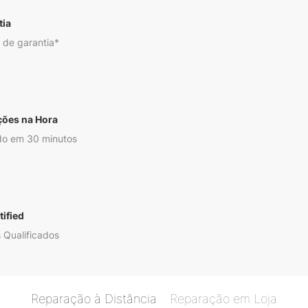
tia
 de garantia*
ções na Hora
o em 30 minutos
ified
 Qualificados
Reparação à Distância
Reparação em Loja