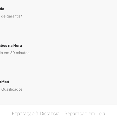
tia
 de garantia*
ções na Hora
o em 30 minutos
ified
 Qualificados
Reparação à Distância
Reparação em Loja