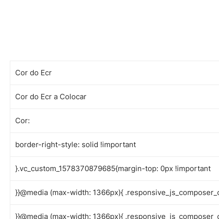
Cor do Ecr
Cor do Ecr a Colocar
Cor:
border-right-style: solid !important
}.vc_custom_1578370879685{margin-top: 0px !important
}}@media (max-width: 1366px){ .responsive_js_composer_
}}@media (max-width: 1366px){ .responsive_js_composer_