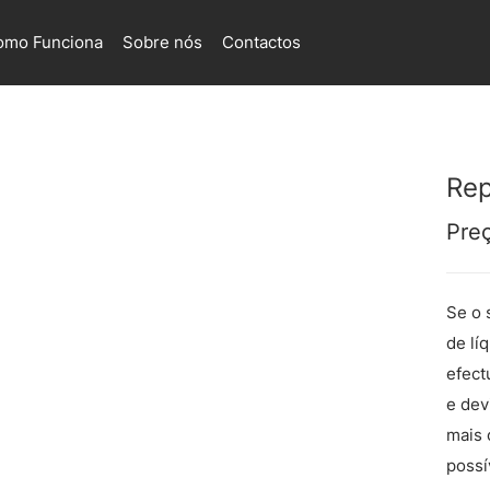
omo Funciona
Sobre nós
Contactos
Rep
Pre
Se o 
de lí
efect
e dev
mais 
possí