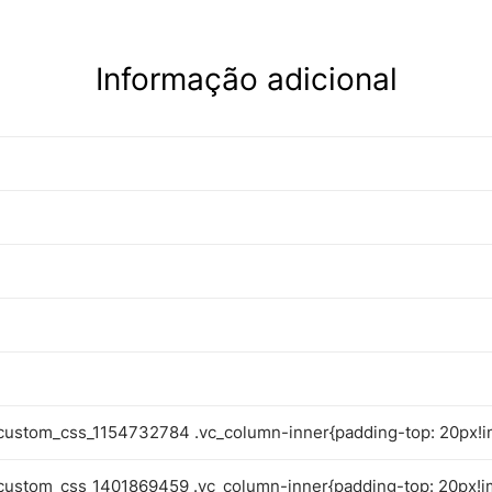
Informação adicional
custom_css_1154732784 .vc_column-inner{padding-top: 20px!i
custom_css_1401869459 .vc_column-inner{padding-top: 20px!i