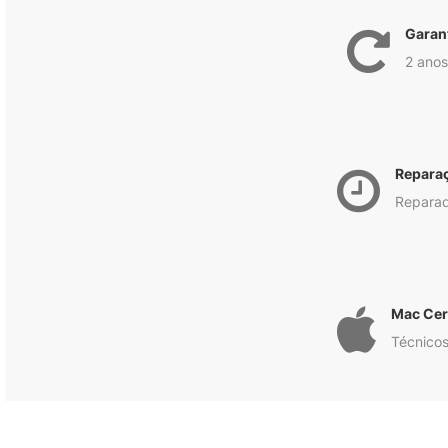
Garan
2 anos
Repara
Reparad
Mac Cert
Técnicos