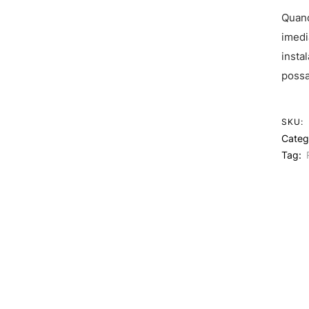
Quand
imedi
insta
possa
SKU:
Categ
Tag: