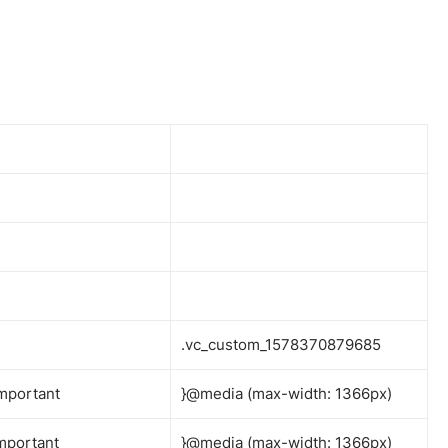
.vc_custom_1578370879685
mportant
}@media (max-width: 1366px)
mportant
}@media (max-width: 1366px)