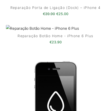
Reparação Porta de Ligação (Dock) – iPhone 4
O preço original era: €39.90.
O preço atual é: €25.0
€
39.90
€
25.00
Reparação Botão Home - iPhone 6 Plus
€
23.90