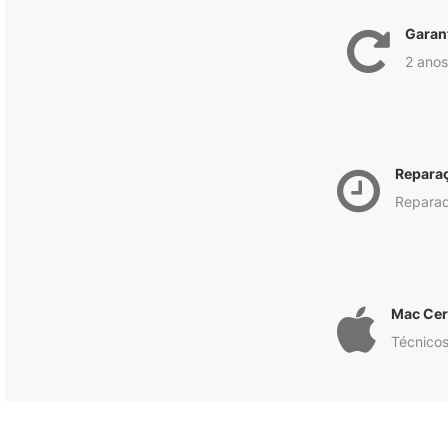
Garan
2 anos
Repara
Reparad
Mac Cert
Técnicos