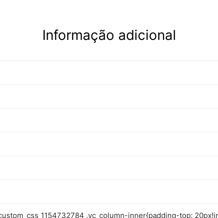
Informação adicional
custom_css_1154732784 .vc_column-inner{padding-top: 20px!i