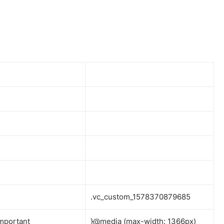
.vc_custom_1578370879685
mportant
}@media (max-width: 1366px)