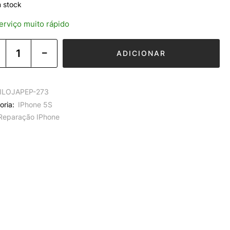
 stock
rviço muito rápido
ADICIONAR
ILOJAPEP-273
oria:
IPhone 5S
Reparação IPhone