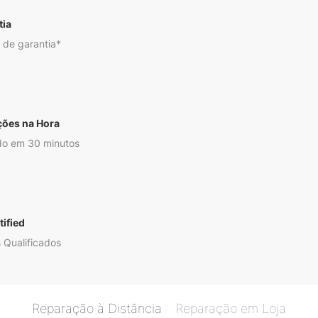
tia
 de garantia*
ções na Hora
o em 30 minutos
ified
 Qualificados
Reparação à Distância
Reparação em Loja