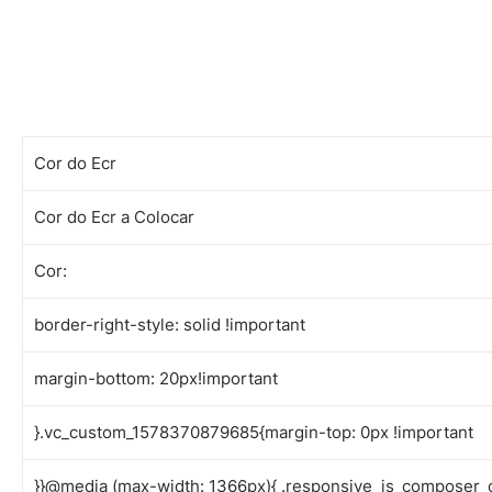
Cor do Ecr
Cor do Ecr a Colocar
Cor:
border-right-style: solid !important
margin-bottom: 20px!important
}.vc_custom_1578370879685{margin-top: 0px !important
}}@media (max-width: 1366px){ .responsive_js_composer_