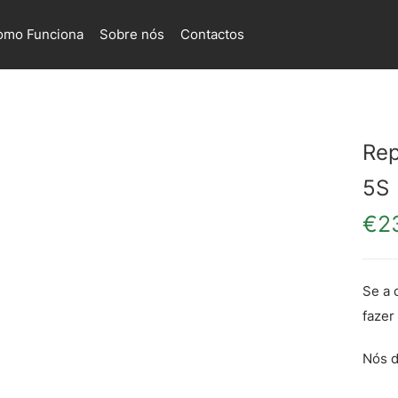
omo Funciona
Sobre nós
Contactos
Rep
5S
€
2
Se a 
fazer
Nós d